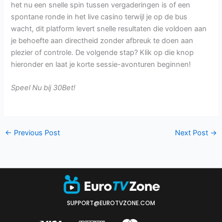
het nu een snelle spin tussen vergaderingen is of een
spontane ronde in het live casino terwijl je op de bus
wacht, dit platform levert snelle resultaten die voldoen aan
je behoefte aan directheid zonder afbreuk te doen aan
plezier of controle. De volgende stap? Klik op die knop
hieronder en laat je korte sessie-avonturen beginnen!
Speel Nu bij 30Bet!
←
Previous Post
Next Post
→
SUPPORT@EUROTVZONE.COM