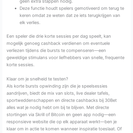
geen extra stappen nodig.
Deze functie houdt spelers gemotiveerd om terug te
keren omdat ze weten dat ze iets terugkrijgen van
elk verlies.
Een speler die drie korte sessies per dag speelt, kan
mogelijk genoeg cashback verdienen om eventuele
verliezen tijdens die bursts te compenseren—een
geweldige stimulans voor liefhebbers van snelle, frequente
korte sessies.
Klaar om je snelheid te testen?
Als korte bursts opwinding zijn die je speelsessies
aandrijven, biedt de mix van slots, live dealer tafels,
sportweddenschappen en directe cashbacks bij 30Bet
alles wat je nodig hebt om bij te blijven. Met directe
stortingen via Skrill of Bitcoin en geen app nodig—een
responsieve website die op elk apparaat werkt—ben je
klaar om in actie te komen wanneer inspiratie toeslaat. Of