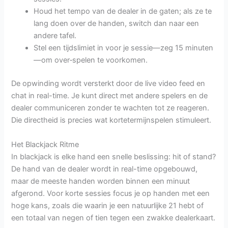
Houd het tempo van de dealer in de gaten; als ze te
lang doen over de handen, switch dan naar een
andere tafel.
Stel een tijdslimiet in voor je sessie—zeg 15 minuten
—om over‑spelen te voorkomen.
De opwinding wordt versterkt door de live video feed en
chat in real-time. Je kunt direct met andere spelers en de
dealer communiceren zonder te wachten tot ze reageren.
Die directheid is precies wat kortetermijnspelen stimuleert.
Het Blackjack Ritme
In blackjack is elke hand een snelle beslissing: hit of stand?
De hand van de dealer wordt in real-time opgebouwd,
maar de meeste handen worden binnen een minuut
afgerond. Voor korte sessies focus je op handen met een
hoge kans, zoals die waarin je een natuurlijke 21 hebt of
een totaal van negen of tien tegen een zwakke dealerkaart.