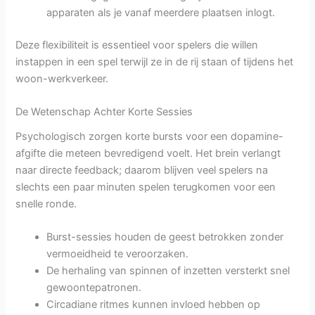
apparaten als je vanaf meerdere plaatsen inlogt.
Deze flexibiliteit is essentieel voor spelers die willen
instappen in een spel terwijl ze in de rij staan of tijdens het
woon-werkverkeer.
De Wetenschap Achter Korte Sessies
Psychologisch zorgen korte bursts voor een dopamine-
afgifte die meteen bevredigend voelt. Het brein verlangt
naar directe feedback; daarom blijven veel spelers na
slechts een paar minuten spelen terugkomen voor een
snelle ronde.
Burst-sessies houden de geest betrokken zonder
vermoeidheid te veroorzaken.
De herhaling van spinnen of inzetten versterkt snel
gewoontepatronen.
Circadiane ritmes kunnen invloed hebben op