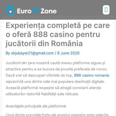
Skip
Me
to
Installatio
Channels List
content
Experiența completă pe care
o oferă 888 casino pentru
jucătorii din România
By
skjubayer21@gmail.com
/
8 June 2026
Jucătorii din țara noastră caută mereu platforme sigure și
atractive pentru a se bucura de jocurile preferate de noroc.
Dacă vrei să descoperi ofertele de top,
888 casino romania
reprezintă una dintre cele mai populare destinații digitale.
Această platformă reușește să atragă constant atenția
utilizatorilor datorită fiabilității sale ridicate.
Avantajele principale ale platformei
Unul dintre punctele forte ale acestui operator este selecția