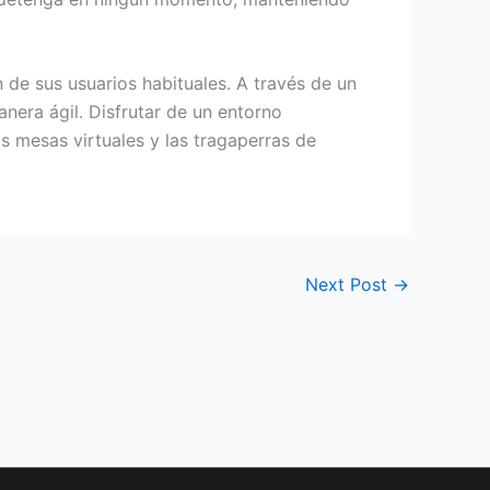
n de sus usuarios habituales. A través de un
nera ágil. Disfrutar de un entorno
s mesas virtuales y las tragaperras de
Next Post
→