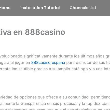
Home
Installation Tutorial
Channels List
tiva en 888casino
volucionado significativamente durante los últimos años gr
gura al jugar en
888casino españa
para disfrutar de sus tí
ente indiscutible gracias a su amplio catálogo y a una inte
riedad de opciones que ofrece a su comunidad, permitiend
lmente la transparencia en sus procesos y la rapidez con 
son elementos que aseguran que el entretenimiento no se