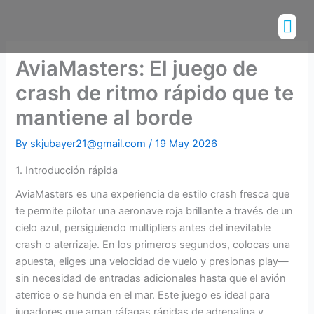
Skip
Me
to
Installatio
Channels List
content
AviaMasters: El juego de
crash de ritmo rápido que te
mantiene al borde
By
skjubayer21@gmail.com
/
19 May 2026
1. Introducción rápida
AviaMasters es una experiencia de estilo crash fresca que
te permite pilotar una aeronave roja brillante a través de un
cielo azul, persiguiendo multipliers antes del inevitable
crash o aterrizaje. En los primeros segundos, colocas una
apuesta, eliges una velocidad de vuelo y presionas play—
sin necesidad de entradas adicionales hasta que el avión
aterrice o se hunda en el mar. Este juego es ideal para
jugadores que aman ráfagas rápidas de adrenalina y