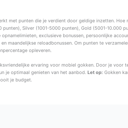
kt met punten die je verdient door geldige inzetten. Hoe m
00 punten), Silver (1001-5000 punten), Gold (5001-10.000 p
ere opnamelimieten, exclusieve bonussen, persoonlijke accou
k, en maandelijkse reloadbonussen. Om punten te verzamele
npercentage opleveren.
ksvriendelijke ervaring voor mobiel gokken. Door je voor 
 kun je optimaal genieten van het aanbod.
Let op:
Gokken kan 
nooit je budget.