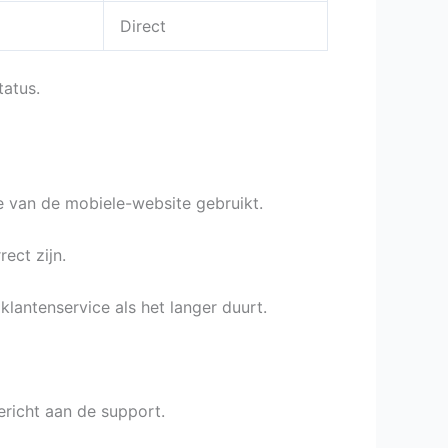
Direct
tatus.
e van de mobiele-website gebruikt.
ect zijn.
lantenservice als het langer duurt.
ericht aan de support.