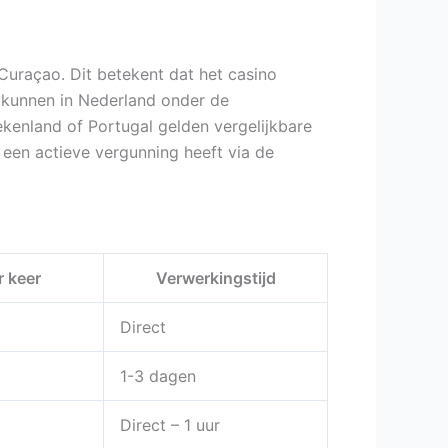
uraçao. Dit betekent dat het casino
 kunnen in Nederland onder de
iekenland of Portugal gelden vergelijkbare
o een actieve vergunning heeft via de
 keer
Verwerkingstijd
Direct
1-3 dagen
Direct – 1 uur