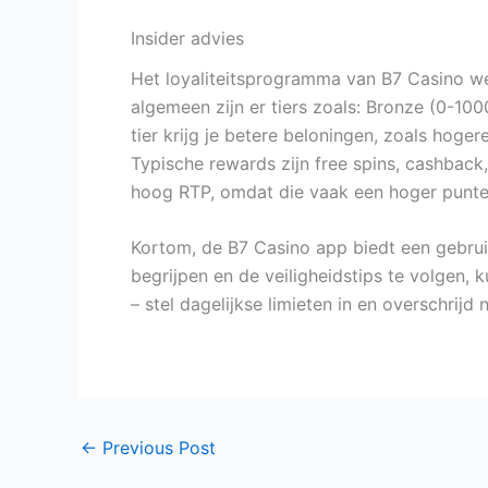
Insider advies
Het loyaliteitsprogramma van B7 Casino wer
algemeen zijn er tiers zoals: Bronze (0-10
tier krijg je betere beloningen, zoals hog
Typische rewards zijn free spins, cashbac
hoog RTP, omdat die vaak een hoger punte
Kortom, de B7 Casino app biedt een gebrui
begrijpen en de veiligheidstips te volgen,
– stel dagelijkse limieten in en overschrijd 
←
Previous Post