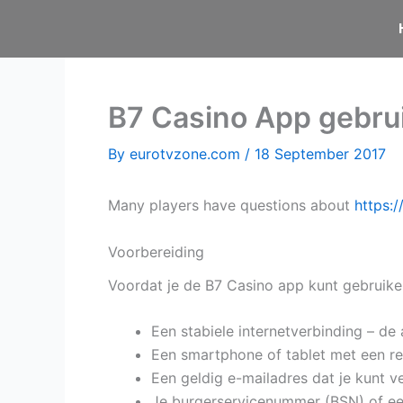
Skip
to
content
B7 Casino App gebrui
By
eurotvzone.com
/
18 September 2017
Many players have questions about
https:
Voorbereiding
Voordat je de B7 Casino app kunt gebruiken
Een stabiele internetverbinding – de
Een smartphone of tablet met een re
Een geldig e-mailadres dat je kunt ve
Je burgerservicenummer (BSN) of ee