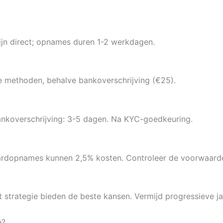
ijn direct; opnames duren 1-2 werkdagen.
e methoden, behalve bankoverschrijving (€25).
Bankoverschrijving: 3-5 dagen. Na KYC-goedkeuring.
cardopnames kunnen 2,5% kosten. Controleer de voorwaard
trategie bieden de beste kansen. Vermijd progressieve jac
e?