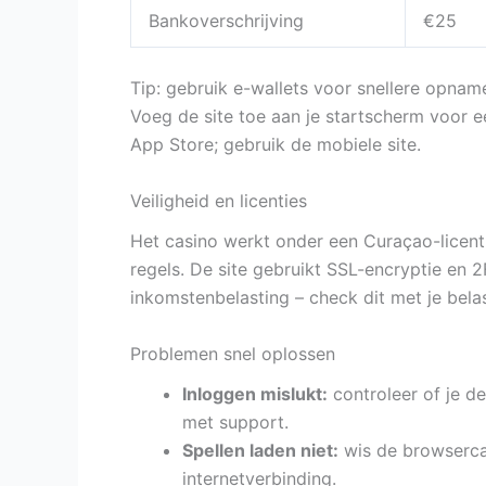
Bankoverschrijving
€25
Tip: gebruik e-wallets voor snellere opnam
Voeg de site toe aan je startscherm voor e
App Store; gebruik de mobiele site.
Veiligheid en licenties
Het casino werkt onder een Curaçao-licenti
regels. De site gebruikt SSL-encryptie en 
inkomstenbelasting – check dit met je bel
Problemen snel oplossen
Inloggen mislukt:
controleer of je d
met support.
Spellen laden niet:
wis de browsercac
internetverbinding.