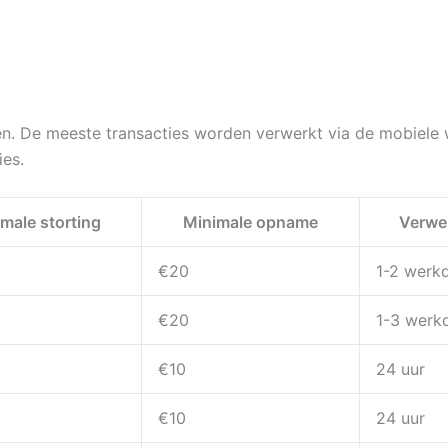
n. De meeste transacties worden verwerkt via de mobiele 
es.
male storting
Minimale opname
Verwer
€20
1-2 werk
€20
1-3 werk
€10
24 uur
€10
24 uur