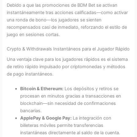
Debido a que las promociones de BDM Bet se activan
instantáneamente tras acciones calificadas—como activar
una ronda de bono—los jugadores se sienten
recompensados casi de inmediato, reforzando el estilo de
juego en sesiones cortas.
Crypto & Withdrawals Instantáneos para el Jugador Rápido
Una ventaja clave para los jugadores rápidos es el sistema
de retiro rápido impulsado por criptomonedas y métodos
de pago instantáneos.
Bitcoin & Ethereum:
Los depósitos y retiros se
procesan en minutos gracias a transacciones en
blockchain—sin necesidad de confirmaciones
bancarias.
ApplePay & Google Pay:
La integración con
billeteras móviles permite transferencias
instantáneas directamente al saldo de la cuenta.