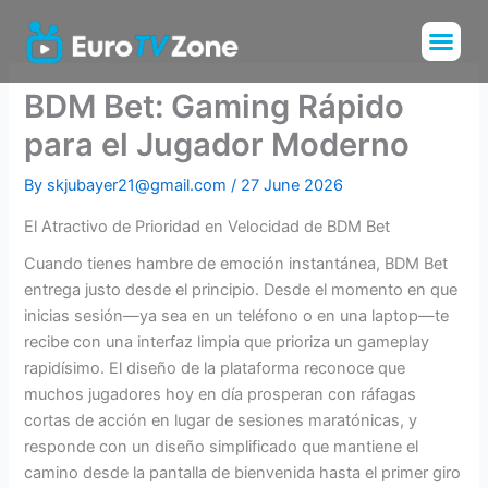
Skip
Me
to
Installation Tu
Channels List
content
BDM Bet: Gaming Rápido
para el Jugador Moderno
By
skjubayer21@gmail.com
/
27 June 2026
El Atractivo de Prioridad en Velocidad de BDM Bet
Cuando tienes hambre de emoción instantánea, BDM Bet
entrega justo desde el principio. Desde el momento en que
inicias sesión—ya sea en un teléfono o en una laptop—te
recibe con una interfaz limpia que prioriza un gameplay
rapidísimo. El diseño de la plataforma reconoce que
muchos jugadores hoy en día prosperan con ráfagas
cortas de acción en lugar de sesiones maratónicas, y
responde con un diseño simplificado que mantiene el
camino desde la pantalla de bienvenida hasta el primer giro