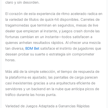
claro y sin desorden.
El corazón de esta experiencia de ritmo acelerado radica en
la variedad de títulos de quick‑hit disponibles. Carretes de
tragamonedas que terminan en segundos, mesas de live
dealer que empiezan al instante, y juegos crash donde las
fortunas cambian en un instante—todos satisfacen a
quienes anhelan resultados rápidos. Al ofrecer una mezcla
tan diversa,
BDM Bet
satisface el instinto de jugadores que
desean probar su suerte o estrategia sin comprometer
horas.
Más allá de la simple selección, el tiempo de respuesta de
la plataforma es ajustado; las pantallas de carga parecen
casi inexistentes gracias a una arquitectura eficiente de
servidores y un backend en la nube que anticipa picos de
tráfico durante las horas punta.
Variedad de Juegos Adaptada a Ganancias Rápidas