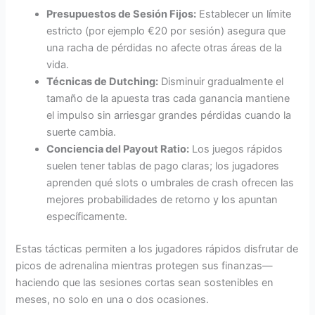
Presupuestos de Sesión Fijos:
Establecer un límite
estricto (por ejemplo €20 por sesión) asegura que
una racha de pérdidas no afecte otras áreas de la
vida.
Técnicas de Dutching:
Disminuir gradualmente el
tamaño de la apuesta tras cada ganancia mantiene
el impulso sin arriesgar grandes pérdidas cuando la
suerte cambia.
Conciencia del Payout Ratio:
Los juegos rápidos
suelen tener tablas de pago claras; los jugadores
aprenden qué slots o umbrales de crash ofrecen las
mejores probabilidades de retorno y los apuntan
específicamente.
Estas tácticas permiten a los jugadores rápidos disfrutar de
picos de adrenalina mientras protegen sus finanzas—
haciendo que las sesiones cortas sean sostenibles en
meses, no solo en una o dos ocasiones.