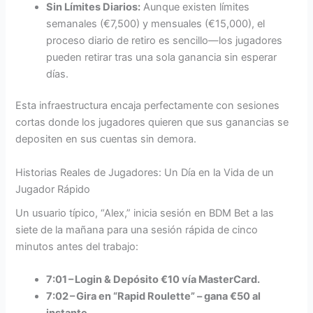
Sin Límites Diarios:
Aunque existen límites
semanales (€7,500) y mensuales (€15,000), el
proceso diario de retiro es sencillo—los jugadores
pueden retirar tras una sola ganancia sin esperar
días.
Esta infraestructura encaja perfectamente con sesiones
cortas donde los jugadores quieren que sus ganancias se
depositen en sus cuentas sin demora.
Historias Reales de Jugadores: Un Día en la Vida de un
Jugador Rápido
Un usuario típico, “Alex,” inicia sesión en BDM Bet a las
siete de la mañana para una sesión rápida de cinco
minutos antes del trabajo:
7:01 – Login & Depósito €10 vía MasterCard.
7:02 – Gira en “Rapid Roulette” – gana €50 al