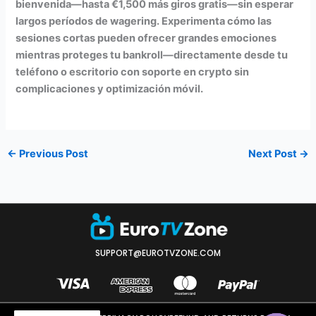
bienvenida—hasta €1,500 más giros gratis—sin esperar
largos períodos de wagering. Experimenta cómo las
sesiones cortas pueden ofrecer grandes emociones
mientras proteges tu bankroll—directamente desde tu
teléfono o escritorio con soporte en crypto sin
complicaciones y optimización móvil.
←
Previous Post
Next Post
→
SUPPORT@EUROTVZONE.COM