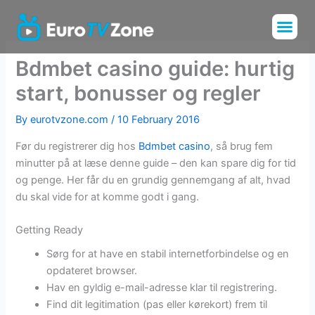
Skip
Me
to
Installation Tu
Channels List
content
Bdmbet casino guide: hurtig
start, bonusser og regler
By
eurotvzone.com
/
10 February 2016
Før du registrerer dig hos
Bdmbet casino
, så brug fem
minutter på at læse denne guide – den kan spare dig for tid
og penge. Her får du en grundig gennemgang af alt, hvad
du skal vide for at komme godt i gang.
Getting Ready
Sørg for at have en stabil internetforbindelse og en
opdateret browser.
Hav en gyldig e-mail-adresse klar til registrering.
Find dit legitimation (pas eller kørekort) frem til