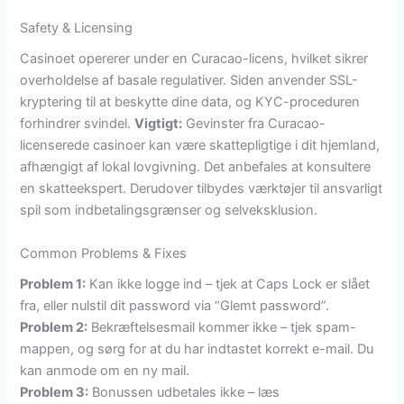
Safety & Licensing
Casinoet opererer under en Curacao-licens, hvilket sikrer
overholdelse af basale regulativer. Siden anvender SSL-
kryptering til at beskytte dine data, og KYC-proceduren
forhindrer svindel.
Vigtigt:
Gevinster fra Curacao-
licenserede casinoer kan være skattepligtige i dit hjemland,
afhængigt af lokal lovgivning. Det anbefales at konsultere
en skatteekspert. Derudover tilbydes værktøjer til ansvarligt
spil som indbetalingsgrænser og selveksklusion.
Common Problems & Fixes
Problem 1:
Kan ikke logge ind – tjek at Caps Lock er slået
fra, eller nulstil dit password via “Glemt password”.
Problem 2:
Bekræftelsesmail kommer ikke – tjek spam-
mappen, og sørg for at du har indtastet korrekt e-mail. Du
kan anmode om en ny mail.
Problem 3:
Bonussen udbetales ikke – læs