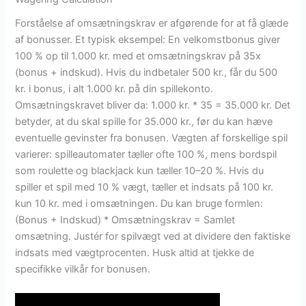
Forståelse af omsætningskrav er afgørende for at få glæde
af bonusser. Et typisk eksempel: En velkomstbonus giver
100 % op til 1.000 kr. med et omsætningskrav på 35x
(bonus + indskud). Hvis du indbetaler 500 kr., får du 500
kr. i bonus, i alt 1.000 kr. på din spillekonto.
Omsætningskravet bliver da: 1.000 kr. * 35 = 35.000 kr. Det
betyder, at du skal spille for 35.000 kr., før du kan hæve
eventuelle gevinster fra bonusen. Vægten af forskellige spil
varierer: spilleautomater tæller ofte 100 %, mens bordspil
som roulette og blackjack kun tæller 10–20 %. Hvis du
spiller et spil med 10 % vægt, tæller et indsats på 100 kr.
kun 10 kr. med i omsætningen. Du kan bruge formlen:
(Bonus + Indskud) * Omsætningskrav = Samlet
omsætning. Justér for spilvægt ved at dividere den faktiske
indsats med vægtprocenten. Husk altid at tjekke de
specifikke vilkår for bonusen.