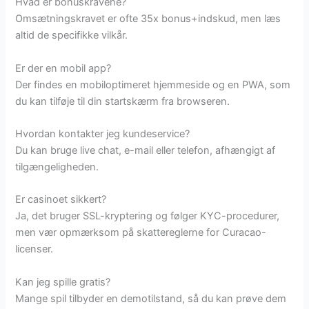
Hvad er bonuskravene?
Omsætningskravet er ofte 35x bonus+indskud, men læs
altid de specifikke vilkår.
Er der en mobil app?
Der findes en mobiloptimeret hjemmeside og en PWA, som
du kan tilføje til din startskærm fra browseren.
Hvordan kontakter jeg kundeservice?
Du kan bruge live chat, e-mail eller telefon, afhængigt af
tilgængeligheden.
Er casinoet sikkert?
Ja, det bruger SSL-kryptering og følger KYC-procedurer,
men vær opmærksom på skattereglerne for Curacao-
licenser.
Kan jeg spille gratis?
Mange spil tilbyder en demotilstand, så du kan prøve dem