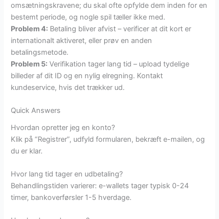
omsætningskravene; du skal ofte opfylde dem inden for en
bestemt periode, og nogle spil tæller ikke med.
Problem 4:
Betaling bliver afvist – verificer at dit kort er
internationalt aktiveret, eller prøv en anden
betalingsmetode.
Problem 5:
Verifikation tager lang tid – upload tydelige
billeder af dit ID og en nylig elregning. Kontakt
kundeservice, hvis det trækker ud.
Quick Answers
Hvordan opretter jeg en konto?
Klik på “Registrer”, udfyld formularen, bekræft e-mailen, og
du er klar.
Hvor lang tid tager en udbetaling?
Behandlingstiden varierer: e-wallets tager typisk 0-24
timer, bankoverførsler 1-5 hverdage.