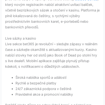
který novým registracím nabízí atraktivní uvítací balíček,
včetně bezrizikových sázek a otočení v kasinu. Platforma je
plně lokalizovaná do češtiny, s rychlými výběry
prostřednictvím bankovních karet, e-portebelů nebo
bankovních převodů.
Live sázky a kasino
Live sekce bet365 je revoluční – sledujte zápasy v reálném
čase a sázkejte okamžitě s aktualizovanými kurzy. Kasino
nabízí stovky her od slotů jako Book of Dead po stolní hry
s live dealeři. Mobilní aplikace zajišťuje plynulý přístup
kdekoli, s notifikacemi o důležitých událostech.
Široká nabídka sportů a událostí
Rychlé a bezpečné platby
24/7 zákaznická podpora v češtině
Pravidelné akce a promocní nabídky