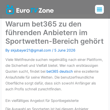
Skip
Me
to
Installation Tu
Channels List
content
Warum bet365 zu den
führenden Anbietern im
Sportwetten-Bereich gehört
By
skjubayer21@gmail.com
/
5 June 2026
Viele Wettfreunde suchen regelmäßig nach einer Plattform,
die Sicherheit und Vielfalt bietet. Wer nach erstklassigen
Quoten sucht, findet bei
bet365 deutsch
eine exzellente
Anlaufstelle für seine Wetten. Die benutzerfreundliche
Oberfläche sorgt dafür, dass sich sowohl Anfänger als
auch Profis schnell zurechtfinden.
Ein vielfältiges Angebot für Sportbegeisterte
Die Auswahl an Sportarten ist bei diesem Anbieter