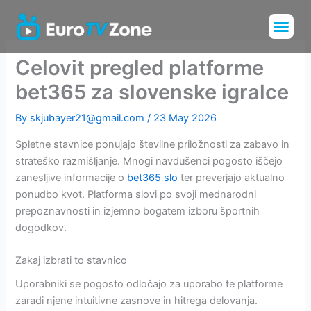
Skip
Me
to
Installation Tu
Channels List
content
Celovit pregled platforme
bet365 za slovenske igralce
By
skjubayer21@gmail.com
/
23 May 2026
Spletne stavnice ponujajo številne priložnosti za zabavo in
strateško razmišljanje. Mnogi navdušenci pogosto iščejo
zanesljive informacije o
bet365 slo
ter preverjajo aktualno
ponudbo kvot. Platforma slovi po svoji mednarodni
prepoznavnosti in izjemno bogatem izboru športnih
dogodkov.
Zakaj izbrati to stavnico
Uporabniki se pogosto odločajo za uporabo te platforme
zaradi njene intuitivne zasnove in hitrega delovanja.