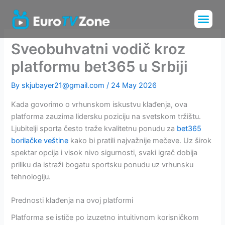
Skip
Me
to
Installation Tu
Channels List
content
Sveobuhvatni vodič kroz
platformu bet365 u Srbiji
By
skjubayer21@gmail.com
/
24 May 2026
Kada govorimo o vrhunskom iskustvu klađenja, ova
platforma zauzima lidersku poziciju na svetskom tržištu.
Ljubitelji sporta često traže kvalitetnu ponudu za
bet365
borilačke veštine
kako bi pratili najvažnije mečeve. Uz širok
spektar opcija i visok nivo sigurnosti, svaki igrač dobija
priliku da istraži bogatu sportsku ponudu uz vrhunsku
tehnologiju.
Prednosti klađenja na ovoj platformi
Platforma se ističe po izuzetno intuitivnom korisničkom