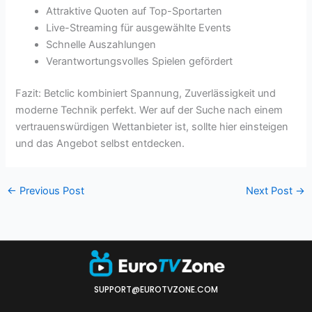
Attraktive Quoten auf Top-Sportarten
Live-Streaming für ausgewählte Events
Schnelle Auszahlungen
Verantwortungsvolles Spielen gefördert
Fazit: Betclic kombiniert Spannung, Zuverlässigkeit und
moderne Technik perfekt. Wer auf der Suche nach einem
vertrauenswürdigen Wettanbieter ist, sollte hier einsteigen
und das Angebot selbst entdecken.
←
Previous Post
Next Post
→
SUPPORT@EUROTVZONE.COM