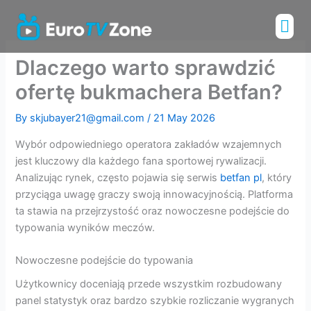
Skip
Me
to
Installatio
Channels List
content
Dlaczego warto sprawdzić
ofertę bukmachera Betfan?
By
skjubayer21@gmail.com
/
21 May 2026
Wybór odpowiedniego operatora zakładów wzajemnych
jest kluczowy dla każdego fana sportowej rywalizacji.
Analizując rynek, często pojawia się serwis
betfan pl
, który
przyciąga uwagę graczy swoją innowacyjnością. Platforma
ta stawia na przejrzystość oraz nowoczesne podejście do
typowania wyników meczów.
Nowoczesne podejście do typowania
Użytkownicy doceniają przede wszystkim rozbudowany
panel statystyk oraz bardzo szybkie rozliczanie wygranych