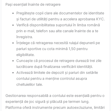
Pași esențiali înainte de retragere
Pregătește copii clare ale documentelor de identitate
și facturi de utilități pentru a accelera aprobarea KYC.
Verifică disponibilitatea suportului în limba română
prin e-mail, telefon sau alte canale înainte de a te
înregistra.
Înțelege că retragerea necesită rulajul depunerii pe
pariuri sportive cu cota minimă 1,50 pentru
eligibilitate.
Cunoaște că procesul de retragere durează trei zile
lucrătoare după finalizarea verificării identității.
Activează limitele de depozit și pariuri din setările
contului pentru a menține controlul asupra
cheltuielilor tale.
Gestionarea responsabilă a contului este esențială pentru o
experiență de joc sigură și plăcută pe termen lung.
Platforma oferă instrumente precum autoexcluziune, limitări