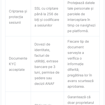
Protejează datele
SSL cu criptare
tale personale și
Criptarea și
până la 256 de
parolele de
protecția
biți și codificare
interceptare în
sesiunii
a sesiunilor
timp ce navighezi
pe platformă.
Fiecare tip de
Dovezi de
document
identitate,
servește a
facturi de
Documente
verifica o
utilități, extrase
KYC
informație
bancare pe 3
acceptate
diferită;
luni, permise de
pregătirea lor în
ședere sau
avans scurtează
decizii ANAF
aprobarea.
Garantează că
doar proprietarul