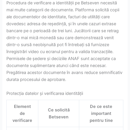
Procedura de verificare a identității pe Betseven necesită
mai multe categorii de documente. Platforma solicită copii
ale documentelor de identitate, facturi de utilități care
dovedesc adresa de reședință, și în unele cazuri extrase
bancare pe o perioadă de trei luni. Jucătorii care se retrag
dintr-o mai mică monedă sau care demonstrează venit
dintr-o sursă neobișnuită pot fi întrebați să furnizeze
înregistrări video cu ecranul pentru a valida tranzacțiile.
Permisele de ședere și deciziile ANAF sunt acceptate ca
documente suplimentare atunci când este necesar.
Pregătirea acestor documente în avans reduce semnificativ
durata procesului de aprobare.
Protecția datelor și verificarea identității
Element
De ce este
Ce solicită
de
important
Betseven
verificare
pentru tine