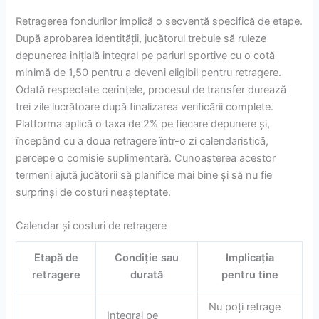
Retragerea fondurilor implică o secvență specifică de etape.
După aprobarea identității, jucătorul trebuie să ruleze
depunerea inițială integral pe pariuri sportive cu o cotă
minimă de 1,50 pentru a deveni eligibil pentru retragere.
Odată respectate cerințele, procesul de transfer durează
trei zile lucrătoare după finalizarea verificării complete.
Platforma aplică o taxa de 2% pe fiecare depunere și,
începând cu a doua retragere într-o zi calendaristică,
percepe o comisie suplimentară. Cunoașterea acestor
termeni ajută jucătorii să planifice mai bine și să nu fie
surprinși de costuri neașteptate.
Calendar și costuri de retragere
Etapă de
Condiție sau
Implicația
retragere
durată
pentru tine
Nu poți retrage
Integral pe