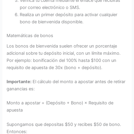
Verifica tu cuenta mediante el enlace que recibirás
por correo electrónico o SMS.
Realiza un primer depósito para activar cualquier
bono de bienvenida disponible.
Matemáticas de bonos
Los bonos de bienvenida suelen ofrecer un porcentaje
adicional sobre tu depósito inicial, con un límite máximo.
Por ejemplo: bonificación del 100% hasta $100 con un
requisito de apuesta de 30x (bono + depósito).
Importante:
El cálculo del monto a apostar antes de retirar
ganancias es:
Monto a apostar = (Depósito + Bono) × Requisito de
apuesta
Supongamos que depositas $50 y recibes $50 de bono.
Entonces: