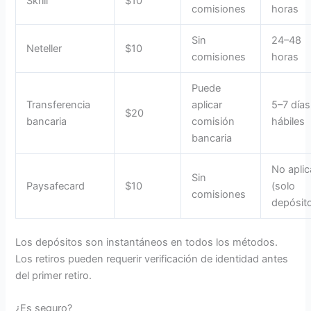
Skrill
$10
comisiones
horas
Sin
24–48
Neteller
$10
comisiones
horas
Puede
Transferencia
aplicar
5–7 días
$20
bancaria
comisión
hábiles
bancaria
No aplic
Sin
Paysafecard
$10
(solo
comisiones
depósit
Los depósitos son instantáneos en todos los métodos.
Los retiros pueden requerir verificación de identidad antes
del primer retiro.
¿Es seguro?