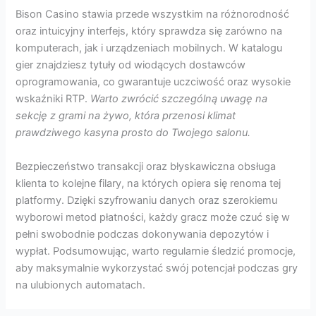
Bison Casino stawia przede wszystkim na różnorodność
oraz intuicyjny interfejs, który sprawdza się zarówno na
komputerach, jak i urządzeniach mobilnych. W katalogu
gier znajdziesz tytuły od wiodących dostawców
oprogramowania, co gwarantuje uczciwość oraz wysokie
wskaźniki RTP.
Warto zwrócić szczególną uwagę na
sekcję z grami na żywo, która przenosi klimat
prawdziwego kasyna prosto do Twojego salonu.
Bezpieczeństwo transakcji oraz błyskawiczna obsługa
klienta to kolejne filary, na których opiera się renoma tej
platformy. Dzięki szyfrowaniu danych oraz szerokiemu
wyborowi metod płatności, każdy gracz może czuć się w
pełni swobodnie podczas dokonywania depozytów i
wypłat. Podsumowując, warto regularnie śledzić promocje,
aby maksymalnie wykorzystać swój potencjał podczas gry
na ulubionych automatach.