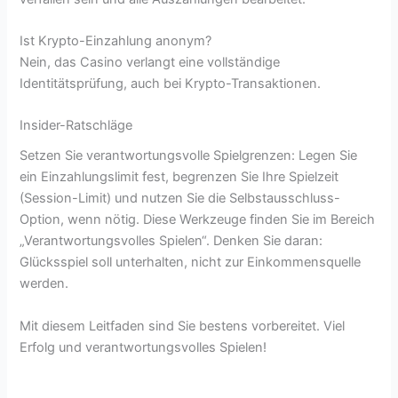
Ist Krypto-Einzahlung anonym?
Nein, das Casino verlangt eine vollständige
Identitätsprüfung, auch bei Krypto-Transaktionen.
Insider-Ratschläge
Setzen Sie verantwortungsvolle Spielgrenzen: Legen Sie
ein Einzahlungslimit fest, begrenzen Sie Ihre Spielzeit
(Session-Limit) und nutzen Sie die Selbstausschluss-
Option, wenn nötig. Diese Werkzeuge finden Sie im Bereich
„Verantwortungsvolles Spielen“. Denken Sie daran:
Glücksspiel soll unterhalten, nicht zur Einkommensquelle
werden.
Mit diesem Leitfaden sind Sie bestens vorbereitet. Viel
Erfolg und verantwortungsvolles Spielen!