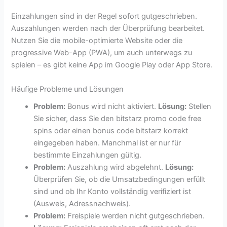
Einzahlungen sind in der Regel sofort gutgeschrieben.
Auszahlungen werden nach der Überprüfung bearbeitet.
Nutzen Sie die mobile-optimierte Website oder die
progressive Web-App (PWA), um auch unterwegs zu
spielen – es gibt keine App im Google Play oder App Store.
Häufige Probleme und Lösungen
Problem:
Bonus wird nicht aktiviert.
Lösung:
Stellen
Sie sicher, dass Sie den bitstarz promo code free
spins oder einen bonus code bitstarz korrekt
eingegeben haben. Manchmal ist er nur für
bestimmte Einzahlungen gültig.
Problem:
Auszahlung wird abgelehnt.
Lösung:
Überprüfen Sie, ob die Umsatzbedingungen erfüllt
sind und ob Ihr Konto vollständig verifiziert ist
(Ausweis, Adressnachweis).
Problem:
Freispiele werden nicht gutgeschrieben.