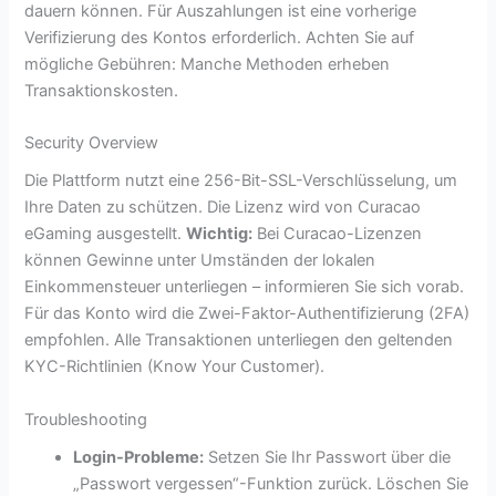
dauern können. Für Auszahlungen ist eine vorherige
Verifizierung des Kontos erforderlich. Achten Sie auf
mögliche Gebühren: Manche Methoden erheben
Transaktionskosten.
Security Overview
Die Plattform nutzt eine 256-Bit-SSL-Verschlüsselung, um
Ihre Daten zu schützen. Die Lizenz wird von Curacao
eGaming ausgestellt.
Wichtig:
Bei Curacao-Lizenzen
können Gewinne unter Umständen der lokalen
Einkommensteuer unterliegen – informieren Sie sich vorab.
Für das Konto wird die Zwei-Faktor-Authentifizierung (2FA)
empfohlen. Alle Transaktionen unterliegen den geltenden
KYC-Richtlinien (Know Your Customer).
Troubleshooting
Login-Probleme:
Setzen Sie Ihr Passwort über die
„Passwort vergessen“-Funktion zurück. Löschen Sie