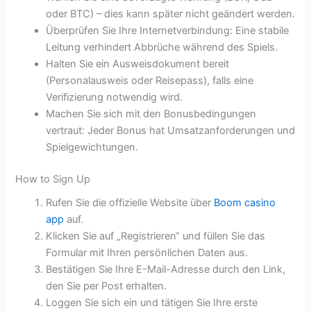
oder BTC) – dies kann später nicht geändert werden.
Überprüfen Sie Ihre Internetverbindung: Eine stabile
Leitung verhindert Abbrüche während des Spiels.
Halten Sie ein Ausweisdokument bereit
(Personalausweis oder Reisepass), falls eine
Verifizierung notwendig wird.
Machen Sie sich mit den Bonusbedingungen
vertraut: Jeder Bonus hat Umsatzanforderungen und
Spielgewichtungen.
How to Sign Up
Rufen Sie die offizielle Website über
Boom casino
app
auf.
Klicken Sie auf „Registrieren“ und füllen Sie das
Formular mit Ihren persönlichen Daten aus.
Bestätigen Sie Ihre E-Mail-Adresse durch den Link,
den Sie per Post erhalten.
Loggen Sie sich ein und tätigen Sie Ihre erste