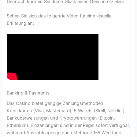
Dennoch können Sie durch Glück einen Gewinn erzielen.
Sehen Sie sich das folgende Video für eine visuelle
Erklärung an:
Banking & Payments
Das Casino bietet gängige Zahlungsmethoden:
Kreditkarten (Visa, Mastercard), E‑Wallets (Skrill, Neteller),
Banküberweisungen und Kryptowährungen (Bitcoin,
Ethereum). Einzahlungen sind in der Regel sofort verfügbar,
während Auszahlungen je nach Methode 1–5 Werktage