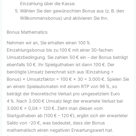
Einzahlung über die Kasse.
Wählen Sie den gewünschten Bonus aus (z. B. den
Willkommensbonus) und aktivieren Sie ihn.
Bonus Mathematics
Nehmen wir an, Sie erhalten einen 100 %
Einzahlungsbonus bis zu 100 € mit einer 30-fachen
Umsatzbedingung. Sie zahlen 50 € ein – der Bonus beträgt
ebenfalls 50 €. Ihr Spielguthaben ist dann 100 €. Der
benötigte Umsatz berechnet sich aus (Einzahlung +
Bonus) × Umsatzfaktor = 100 € × 30 = 3.000 €. Spielen Sie
an einem Spielautomaten mit einem RTP von 96 %, so
beträgt der theoretische Verlust pro umgesetztem Euro
4 %. Nach 3.000 € Umsatz liegt der erwartete Verlust bei
3.000 € × 0,04 = 120 €. Zieht man diesen vom
Startguthaben ab (100 € – 120 €), ergibt sich ein erwarteter
Saldo von -20 €, was bedeutet, dass der Bonus
mathematisch einen negativen Erwartungswert hat.