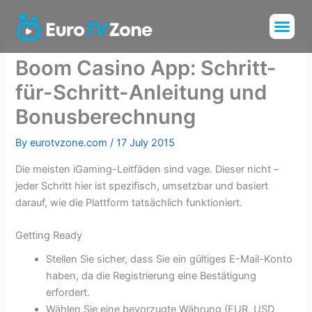
Skip
Me
to
Installation Tu
Channels List
content
Boom Casino App: Schritt-
für-Schritt-Anleitung und
Bonusberechnung
By
eurotvzone.com
/
17 July 2015
Die meisten iGaming-Leitfäden sind vage. Dieser nicht –
jeder Schritt hier ist spezifisch, umsetzbar und basiert
darauf, wie die Plattform tatsächlich funktioniert.
Getting Ready
Stellen Sie sicher, dass Sie ein gültiges E-Mail-Konto
haben, da die Registrierung eine Bestätigung
erfordert.
Wählen Sie eine bevorzugte Währung (EUR, USD