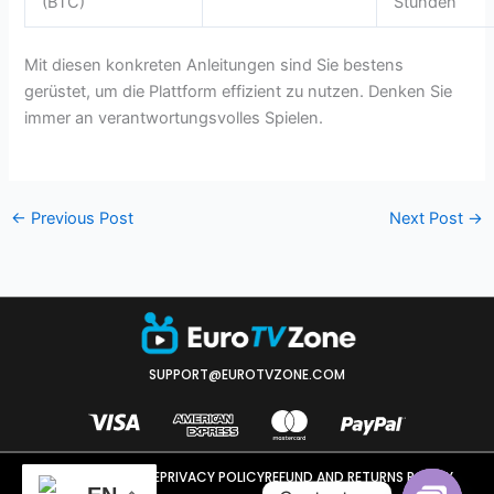
(BTC)
Stunden
Mit diesen konkreten Anleitungen sind Sie bestens
gerüstet, um die Plattform effizient zu nutzen. Denken Sie
immer an verantwortungsvolles Spielen.
←
Previous Post
Next Post
→
SUPPORT@EUROTVZONE.COM
TERMS OF SERVICE
PRIVACY POLICY
REFUND AND RETURNS POLICY