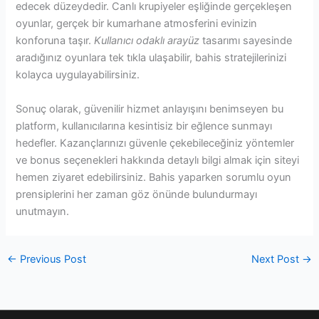
edecek düzeydedir. Canlı krupiyeler eşliğinde gerçekleşen
oyunlar, gerçek bir kumarhane atmosferini evinizin
konforuna taşır.
Kullanıcı odaklı arayüz
tasarımı sayesinde
aradığınız oyunlara tek tıkla ulaşabilir, bahis stratejilerinizi
kolayca uygulayabilirsiniz.
Sonuç olarak, güvenilir hizmet anlayışını benimseyen bu
platform, kullanıcılarına kesintisiz bir eğlence sunmayı
hedefler. Kazançlarınızı güvenle çekebileceğiniz yöntemler
ve bonus seçenekleri hakkında detaylı bilgi almak için siteyi
hemen ziyaret edebilirsiniz. Bahis yaparken sorumlu oyun
prensiplerini her zaman göz önünde bulundurmayı
unutmayın.
←
Previous Post
Next Post
→