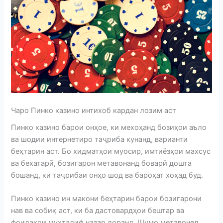
Чаро Пинко казино интихоб кардан лозим аст
Пинко казино барои онҳое, ки мехоҳанд бозиҳои аъло
ва шодии интернетиро таҷриба кунанд, варианти
беҳтарин аст. Бо хидматҳои муосир, имтиёзҳои махсус
ва бехатарӣ, бозигарон метавонанд боварӣ дошта
бошанд, ки таҷрибаи онҳо шод ва бароҳат хоҳад буд.
Пинко казино ин макони беҳтарин барои бозигарони
нав ва собиқ аст, ки ба дастовардҳои бештар ва
фоидаҳои мухталиф назар доранд. Шумо метавонед