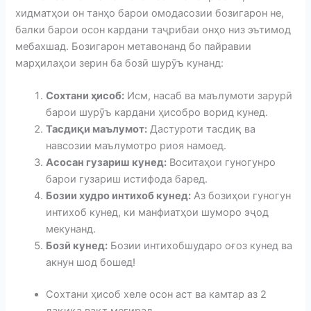
хидматҳои он танҳо барои омодасозии бозигарон не,
балки барои осон кардани таҷрибаи онҳо низ эътимод
мебахшад. Бозигарон метавонанд бо пайравии
марҳилаҳои зерин ба бозӣ шурӯъ кунанд:
Сохтани ҳисоб:
Исм, насаб ва маълумоти зарурӣ
барои шурӯъ кардани ҳисобро ворид кунед.
Тасдиқи маълумот:
Дастуроти тасдиқ ва
навсозии маълумотро риоя намоед.
Асосан гузариш кунед:
Воситаҳои гуногунро
барои гузариш истифода баред.
Бозии худро интихоб кунед:
Аз бозиҳои гуногун
интихоб кунед, ки манфиатҳои шуморо эҷод
мекунанд.
Бозӣ кунед:
Бозии интихобшударо оғоз кунед ва
акнун шод бошед!
Сохтани ҳисоб хеле осон аст ва камтар аз 2
дақиқа вақт мегирад.