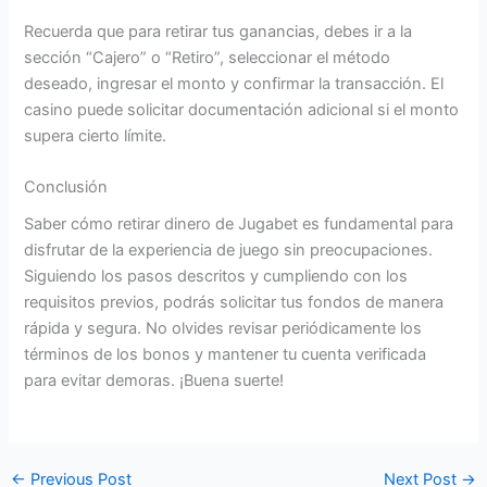
Recuerda que para retirar tus ganancias, debes ir a la
sección “Cajero” o “Retiro”, seleccionar el método
deseado, ingresar el monto y confirmar la transacción. El
casino puede solicitar documentación adicional si el monto
supera cierto límite.
Conclusión
Saber cómo retirar dinero de Jugabet es fundamental para
disfrutar de la experiencia de juego sin preocupaciones.
Siguiendo los pasos descritos y cumpliendo con los
requisitos previos, podrás solicitar tus fondos de manera
rápida y segura. No olvides revisar periódicamente los
términos de los bonos y mantener tu cuenta verificada
para evitar demoras. ¡Buena suerte!
←
Previous Post
Next Post
→