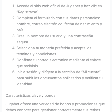
Accede al sitio web oficial de Jugabet y haz clic en
“Registrarse”.
Completa el formulario con tus datos personales:
nombre, correo electrónico, fecha de nacimiento y
país.
Crea un nombre de usuario y una contraseña
segura.
Selecciona tu moneda preferida y acepta los
términos y condiciones.
Confirma tu correo electrónico mediante el enlace
que recibirás.
Inicia sesión y dirígete a la sección de “Mi cuenta”
para subir los documentos solicitados y verificar tu
identidad.
Características clave y bonos
Jugabet ofrece una variedad de bonos y promociones que
debes conocer para gestionar correctamente tus retiros.