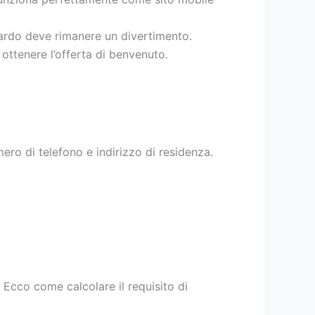
zardo deve rimanere un divertimento.
 ottenere l’offerta di benvenuto.
ero di telefono e indirizzo di residenza.
Ecco come calcolare il requisito di