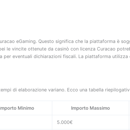
Curacao eGaming. Questo significa che la piattaforma è sogg
pei le vincite ottenute da casinò con licenza Curacao potre
 per eventuali dichiarazioni fiscali. La piattaforma utilizza
tempi di elaborazione variano. Ecco una tabella riepilogativ
Importo Minimo
Importo Massimo
5.000€