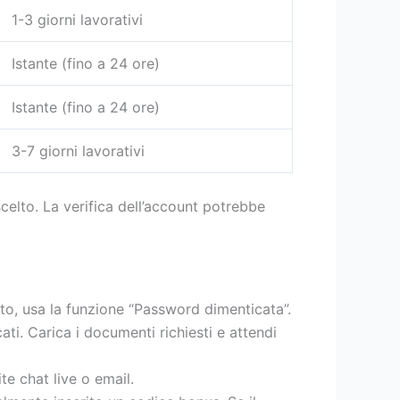
1-3 giorni lavorativi
Istante (fino a 24 ore)
Istante (fino a 24 ore)
3-7 giorni lavorativi
celto. La verifica dell’account potrebbe
to, usa la funzione “Password dimenticata”.
ati. Carica i documenti richiesti e attendi
ite chat live o email.