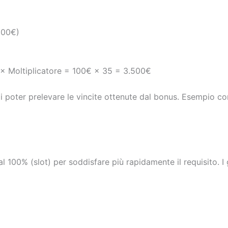
200€)
× Moltiplicatore = 100€ × 35 = 3.500€
 poter prelevare le vincite ottenute dal bonus. Esempio co
l 100% (slot) per soddisfare più rapidamente il requisito. I 