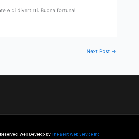
e e di divertirti. Buona fortuna!
Next Post
→
s Reserved. Web Develop by
The Best Web Service Inc.