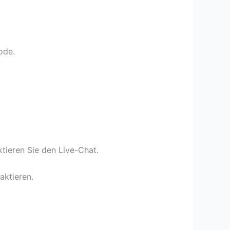
ode.
ieren Sie den Live-Chat.
ktieren.