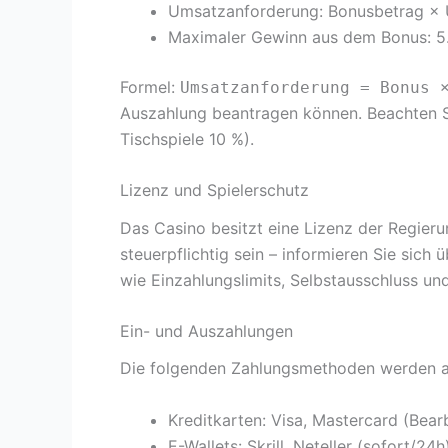
Umsatzanforderung: Bonusbetrag × 
Maximaler Gewinn aus dem Bonus: 5
Formel:
Umsatzanforderung = Bonus 
Auszahlung beantragen können. Beachten Si
Tischspiele 10 %).
Lizenz und Spielerschutz
Das Casino besitzt eine Lizenz der Regier
steuerpflichtig sein – informieren Sie sic
wie Einzahlungslimits, Selbstausschluss un
Ein- und Auszahlungen
Die folgenden Zahlungsmethoden werden a
Kreditkarten: Visa, Mastercard (Bear
E-Wallets: Skrill, Neteller (sofort/24h