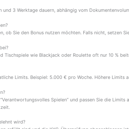
en und 3 Werktage dauern, abhängig vom Dokumentenvolu
nen?
n, ob Sie den Bonus nutzen möchten. Falls nicht, setzen S
bei?
nd Tischspiele wie Blackjack oder Roulette oft nur 10 % bei
atliche Limits. Beispiel: 5.000 € pro Woche. Höhere Limits 
rn?
 “Verantwortungsvolles Spielen” und passen Sie die Limits
zeit.
lehnt wird?