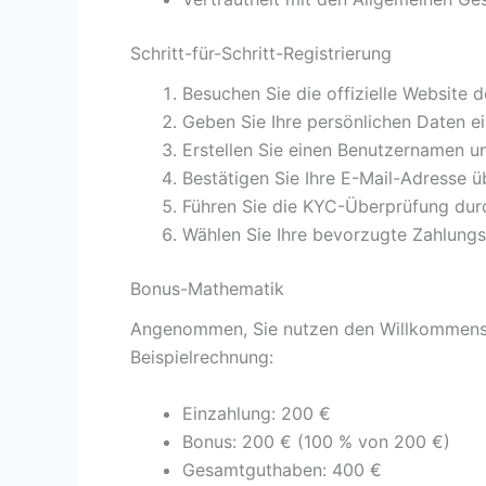
Schritt-für-Schritt-Registrierung
Besuchen Sie die offizielle Website 
Geben Sie Ihre persönlichen Daten e
Erstellen Sie einen Benutzernamen u
Bestätigen Sie Ihre E-Mail-Adresse ü
Führen Sie die KYC-Überprüfung durc
Wählen Sie Ihre bevorzugte Zahlungs
Bonus-Mathematik
Angenommen, Sie nutzen den Willkommensb
Beispielrechnung:
Einzahlung: 200 €
Bonus: 200 € (100 % von 200 €)
Gesamtguthaben: 400 €