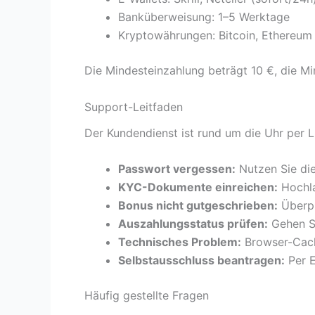
Banküberweisung: 1–5 Werktage
Kryptowährungen: Bitcoin, Ethereum 
Die Mindesteinzahlung beträgt 10 €, die M
Support-Leitfaden
Der Kundendienst ist rund um die Uhr per L
Passwort vergessen:
Nutzen Sie die
KYC-Dokumente einreichen:
Hochla
Bonus nicht gutgeschrieben:
Überpr
Auszahlungsstatus prüfen:
Gehen Si
Technisches Problem:
Browser-Cach
Selbstausschluss beantragen:
Per E
Häufig gestellte Fragen