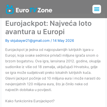
Skip
Me
to
Installation Tu
Channels List
content
Eurojackpot: Najveća loto
avantura u Europi
By
skjubayer21@gmail.com
/
14 May 2026
Eurojackpot je jedna od najpopularnijih lutrijskih igara u
Europi, koja svake sedmice privlači milijune igrača snom o
brzom bogatstvu. Ova igra, lansirana 2012. godine, okuplja
sudionike iz više od 18 zemalja, uključujući Hrvatsku, gdje
se igra može sudjelovati preko lokalnih lutrijskih kuća.
Glavni jackpot počinje od 10 milijuna eura i može narasti do
nevjerojatnih 120 milijuna eura, što je činilo neke od
najvećih dobitaka u povijesti.
Kako funkcionira Eurojackpot?