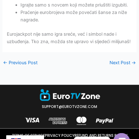
Igrajte samo s novcem koji možete priuštiti izgubiti.
Praćenje eurobrojeva može povećati šanse za niže
nagrade.
Eurojackpot nije samo igra sreće, već i simbol nade i
uzbuđenja. Tko zna, možda ste upravo vi sljedeći milijunaš!
←
Previous Post
Next Post
→
SUPPORT@EUROTVZONE.COM
TERMS OF SERVICE
PRIVACY POLICY
REFUND AND RETURNS POLICY