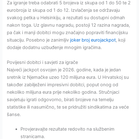
Za igranje treba odabrati 5 brojeva iz skupa od 1 do 50 te 2
eurobroja iz skupa od 1 do 12. Izvlačenja se održavaju
svakog petka u Helsinkiju, a rezultati su dostupni odmah
nakon toga. Uz glavnu nagradu, postoji 12 razina nagrada,
pa čak i manji dobitci mogu značajno popraviti financijsku
situaciju. Posebno je zanimljiv
joker broj eurojackpot
, koji
dodaje dodatnu uzbuđenje mnogim igračima.
Povijesni dobitci i savjeti za igrače
Najveći jackpot osvojen je 2026. godine, kada je jedan
sretnik iz Njemačke uzео 120 milijuna eura. U Hrvatskoj su
također zabilježeni impresivni dobitci, poput onog od
nekoliko milijuna eura prije nekoliko godina. Stručnjaci
savjetuju igrati odgovorno, birati brojeve na temelju
statistike ili nasumično, te se pridružiti sindikatima za veće
šanse.
Provjeravajte rezultate redovito na službenim
stranicama.