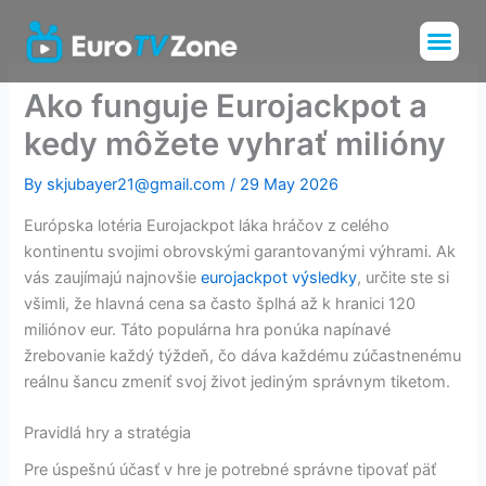
Skip
Me
to
Installation Tu
Channels List
content
Ako funguje Eurojackpot a
kedy môžete vyhrať milióny
By
skjubayer21@gmail.com
/
29 May 2026
Európska lotéria Eurojackpot láka hráčov z celého
kontinentu svojimi obrovskými garantovanými výhrami. Ak
vás zaujímajú najnovšie
eurojackpot výsledky
, určite ste si
všimli, že hlavná cena sa často šplhá až k hranici 120
miliónov eur. Táto populárna hra ponúka napínavé
žrebovanie každý týždeň, čo dáva každému zúčastnenému
reálnu šancu zmeniť svoj život jediným správnym tiketom.
Pravidlá hry a stratégia
Pre úspešnú účasť v hre je potrebné správne tipovať päť