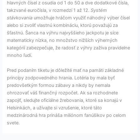
hlavných čísel z osudia od 1 do 50 a dve dodatkové čísla,
takzvané euročísla, v rozmedzí 1 až 12.
Systém
stávkovania
umožňuje hráčom využiť náhodný výber čísel
alebo si zvoliť vlastnú kombináciu, ktorú považujú za
šťastnú. Šanca na výhru najvyššieho jackpotu je síce
matematicky nízka, no množstvo nižších výherných
kategórií zabezpečuje, že radosť z výhry zažíva pravidelne
mnoho ľudí.
Pred podaním tiketu je dôležité mať na pamäti základné
princípy zodpovedného hrania. Lotéria by mala byť
predovšetkým formou zábavy a nikdy by nemala
ohrozovať váš finančný rozpočet. Ak sa rozhodnete
zapojiť, sledujte oficiálne žrebovania, ktoré sa konajú v
Helsinkách, a užívajte si vzrušenie, ktoré táto
medzinárodná hra prináša miliónom fanúšikov po celom
svete.