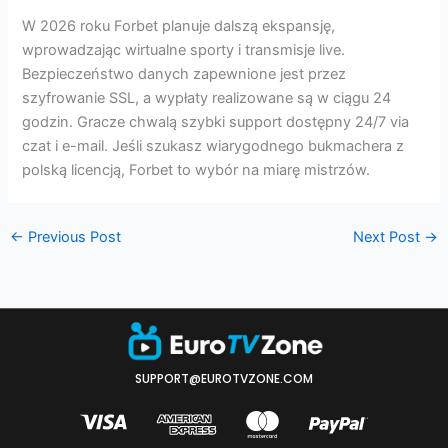
W 2026 roku Forbet planuje dalszą ekspansję,
wprowadzając wirtualne sporty i transmisje live.
Bezpieczeństwo danych zapewnione jest przez
szyfrowanie SSL, a wypłaty realizowane są w ciągu 24
godzin. Gracze chwalą szybki support dostępny 24/7 via
czat i e-mail. Jeśli szukasz wiarygodnego bukmachera z
polską licencją, Forbet to wybór na miarę mistrzów.
←
Previous Post
Next Post
→
SUPPORT@EUROTVZONE.COM