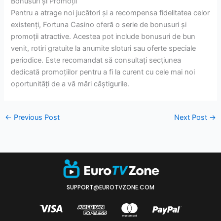
Bonusuri și Promoții
Pentru a atrage noi jucători și a recompensa fidelitatea celor
existenți, Fortuna Casino oferă o serie de bonusuri și
promoții atractive. Acestea pot include bonusuri de bun
venit, rotiri gratuite la anumite sloturi sau oferte speciale
periodice. Este recomandat să consultați secțiunea
dedicată promoțiilor pentru a fi la curent cu cele mai noi
oportunități de a vă mări câștigurile.
←
Previous Post
Next Post
→
SUPPORT@EUROTVZONE.COM