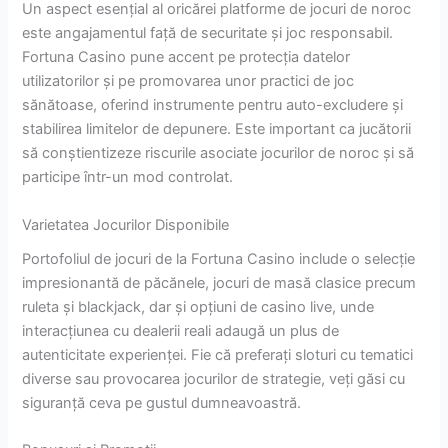
Un aspect esențial al oricărei platforme de jocuri de noroc
este angajamentul față de securitate și joc responsabil.
Fortuna Casino pune accent pe protecția datelor
utilizatorilor și pe promovarea unor practici de joc
sănătoase, oferind instrumente pentru auto-excludere și
stabilirea limitelor de depunere. Este important ca jucătorii
să conștientizeze riscurile asociate jocurilor de noroc și să
participe într-un mod controlat.
Varietatea Jocurilor Disponibile
Portofoliul de jocuri de la Fortuna Casino include o selecție
impresionantă de păcănele, jocuri de masă clasice precum
ruleta și blackjack, dar și opțiuni de casino live, unde
interacțiunea cu dealerii reali adaugă un plus de
autenticitate experienței. Fie că preferați sloturi cu tematici
diverse sau provocarea jocurilor de strategie, veți găsi cu
siguranță ceva pe gustul dumneavoastră.