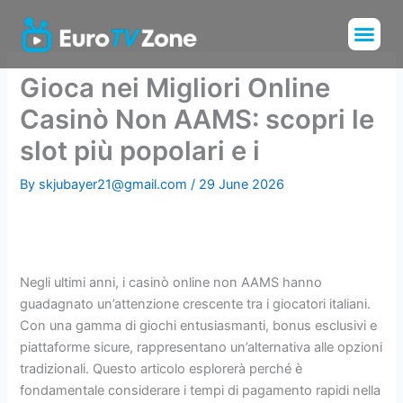
Skip
Me
to
Installation Tu
Channels List
content
Gioca nei Migliori Online
Casinò Non AAMS: scopri le
slot più popolari e i
By
skjubayer21@gmail.com
/
29 June 2026
Negli ultimi anni, i casinò online non AAMS hanno
guadagnato un’attenzione crescente tra i giocatori italiani.
Con una gamma di giochi entusiasmanti, bonus esclusivi e
piattaforme sicure, rappresentano un’alternativa alle opzioni
tradizionali. Questo articolo esplorerà perché è
fondamentale considerare i tempi di pagamento rapidi nella