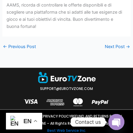
AAMS, ricorda di controllare le offerte disponibili e di
scegliere una piattaforma che si adatti alle tue esigenze di
gioco e ai tuoi obiettivi di vincita. Buon divertimento e
buona fortuna!
←
Previous Post
Next Post
→
SUPPORT@EUROTVZONE.COM
TERMS OF SERVICE
PRIVACY POLICY
REFUND AND RETURNS POLICY
EN
Contact us
© 2023 EUROTVZONE – All Rights Reserved. Web Develop by
The
Best Web Service Inc.
Open