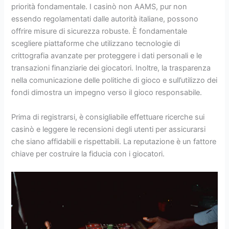
priorità fondamentale. I casinò non AAMS, pur non
essendo regolamentati dalle autorità italiane, possono
offrire misure di sicurezza robuste. È fondamentale
scegliere piattaforme che utilizzano tecnologie di
crittografia avanzate per proteggere i dati personali e le
transazioni finanziarie dei giocatori. Inoltre, la trasparenza
nella comunicazione delle politiche di gioco e sull’utilizzo dei
fondi dimostra un impegno verso il gioco responsabile.
Prima di registrarsi, è consigliabile effettuare ricerche sui
casinò e leggere le recensioni degli utenti per assicurarsi
che siano affidabili e rispettabili. La reputazione è un fattore
chiave per costruire la fiducia con i giocatori.