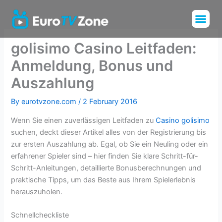
Skip
Me
to
Installation Tu
Channels List
content
golisimo Casino Leitfaden:
Anmeldung, Bonus und
Auszahlung
By
eurotvzone.com
/
2 February 2016
Wenn Sie einen zuverlässigen Leitfaden zu
Casino golisimo
suchen, deckt dieser Artikel alles von der Registrierung bis
zur ersten Auszahlung ab. Egal, ob Sie ein Neuling oder ein
erfahrener Spieler sind – hier finden Sie klare Schritt-für-
Schritt-Anleitungen, detaillierte Bonusberechnungen und
praktische Tipps, um das Beste aus Ihrem Spielerlebnis
herauszuholen.
Schnellcheckliste