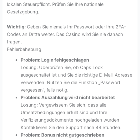
lokalen Steuerpflicht. Prüfen Sie Ihre nationale
Gesetzgebung.
Wichtig:
Geben Sie niemals Ihr Passwort oder Ihre 2FA-
Codes an Dritte weiter. Das Casino wird Sie nie danach
fragen.
Fehlerbehebung
Problem: Login fehlgeschlagen
Lösung: Überprüfen Sie, ob Caps Lock
ausgeschaltet ist und Sie die richtige E-Mail-Adresse
verwenden. Nutzen Sie die Funktion „Passwort
vergessen“, falls nötig.
Problem: Auszahlung wird nicht bearbeitet
Lösung: Vergewissern Sie sich, dass alle
Umsatzbedingungen erfüllt sind und Ihre
Verifizierungsdokumente hochgeladen wurden.
Kontaktieren Sie den Support nach 48 Stunden.
Problem: Bonus nicht gutgeschrieben