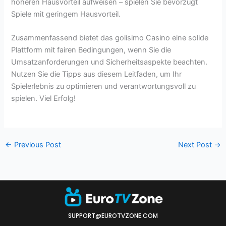
höheren Hausvorteil aufweisen – spielen Sie bevorzugt
Spiele mit geringem Hausvorteil.
Zusammenfassend bietet das golisimo Casino eine solide
Plattform mit fairen Bedingungen, wenn Sie die
Umsatzanforderungen und Sicherheitsaspekte beachten.
Nutzen Sie die Tipps aus diesem Leitfaden, um Ihr
Spielerlebnis zu optimieren und verantwortungsvoll zu
spielen. Viel Erfolg!
←
Previous Post
Next Post
→
SUPPORT@EUROTVZONE.COM