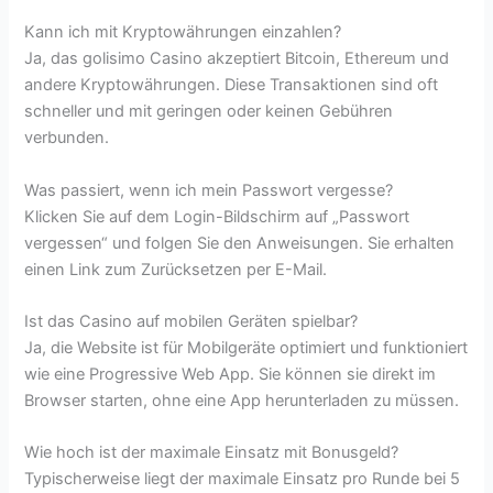
Kann ich mit Kryptowährungen einzahlen?
Ja, das golisimo Casino akzeptiert Bitcoin, Ethereum und
andere Kryptowährungen. Diese Transaktionen sind oft
schneller und mit geringen oder keinen Gebühren
verbunden.
Was passiert, wenn ich mein Passwort vergesse?
Klicken Sie auf dem Login-Bildschirm auf „Passwort
vergessen“ und folgen Sie den Anweisungen. Sie erhalten
einen Link zum Zurücksetzen per E-Mail.
Ist das Casino auf mobilen Geräten spielbar?
Ja, die Website ist für Mobilgeräte optimiert und funktioniert
wie eine Progressive Web App. Sie können sie direkt im
Browser starten, ohne eine App herunterladen zu müssen.
Wie hoch ist der maximale Einsatz mit Bonusgeld?
Typischerweise liegt der maximale Einsatz pro Runde bei 5