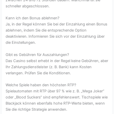
schneller abgeschlossen.
Kann ich den Bonus ablehnen?
Ja, in der Regel können Sie bei der Einzahlung einen Bonus
ablehnen, indem Sie die entsprechende Option
deaktivieren. Informieren Sie sich vor der Einzahlung über
die Einstellungen.
Gibt es Gebühren für Auszahlungen?
Das Casino selbst erhebt in der Regel keine Gebühren, aber
Ihr Zahlungsdienstleister (z. B. Bank) kann Kosten
verlangen. Prüfen Sie die Konditionen.
Welche Spiele haben den höchsten RTP?
Spielautomaten mit RTP über 97 % wie z. B. „Mega Joker“
oder „Blood Suckers“ sind empfehlenswert. Tischspiele wie
Blackjack können ebenfalls hohe RTP-Werte bieten, wenn
Sie die richtige Strategie anwenden.