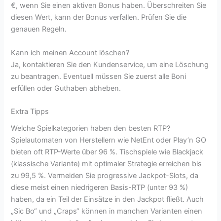
€, wenn Sie einen aktiven Bonus haben. Überschreiten Sie
diesen Wert, kann der Bonus verfallen. Prüfen Sie die
genauen Regeln.
Kann ich meinen Account löschen?
Ja, kontaktieren Sie den Kundenservice, um eine Löschung
zu beantragen. Eventuell müssen Sie zuerst alle Boni
erfüllen oder Guthaben abheben.
Extra Tipps
Welche Spielkategorien haben den besten RTP?
Spielautomaten von Herstellern wie NetEnt oder Play’n GO
bieten oft RTP-Werte über 96 %. Tischspiele wie Blackjack
(klassische Variante) mit optimaler Strategie erreichen bis
zu 99,5 %. Vermeiden Sie progressive Jackpot-Slots, da
diese meist einen niedrigeren Basis-RTP (unter 93 %)
haben, da ein Teil der Einsätze in den Jackpot fließt. Auch
„Sic Bo“ und „Craps“ können in manchen Varianten einen