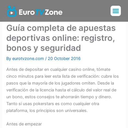
Skip
Me
to
Installation Tu
Channels List
content
Guía completa de apuestas
deportivas online: registro,
bonos y seguridad
By
eurotvzone.com
/
20 October 2016
Antes de depositar en cualquier casino online, tómate
cinco minutos para leer esta lista de verificación: cubre los
pasos que la mayoría de los jugadores omiten. Desde la
verificación de la licencia hasta el cálculo del valor real de
un bono, estos consejos te ahorrarán tiempo y dinero.
Tanto si usas pokerstars es como cualquier otra
plataforma, los principios son universales.
Antes de empezar