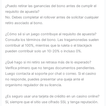
¿Puedo retirar las ganancias del bono antes de cumplir el
requisito de apuesta?
No. Debes completar el rollover antes de solicitar cualquier
retiro asociado al bono.
¿Cómo sé si un juego contribuye al requisito de apuesta?
Consulta los términos del bono. Las tragamonedas suelen
contribuir al 100%, mientras que la ruleta o el blackjack
pueden contribuir solo un 10-20% o incluso 0%.
¿Qué hago si mi retiro se retrasa más de lo esperado?
Verifica primero que no tengas documentos pendientes.
Luego contacta al soporte por chat o correo. Si el casino
no responde, puedes presentar una queja ante el
organismo regulador de su licencia.
¿Es seguro usar una tarjeta de crédito en un casino online?
Sí, siempre que el sitio use cifrado SSL y tenga reputación.