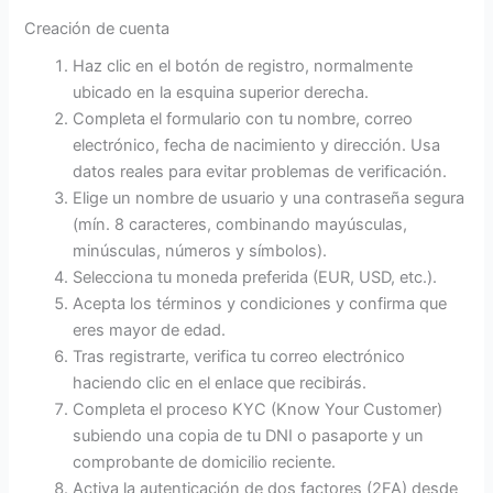
Creación de cuenta
Haz clic en el botón de registro, normalmente
ubicado en la esquina superior derecha.
Completa el formulario con tu nombre, correo
electrónico, fecha de nacimiento y dirección. Usa
datos reales para evitar problemas de verificación.
Elige un nombre de usuario y una contraseña segura
(mín. 8 caracteres, combinando mayúsculas,
minúsculas, números y símbolos).
Selecciona tu moneda preferida (EUR, USD, etc.).
Acepta los términos y condiciones y confirma que
eres mayor de edad.
Tras registrarte, verifica tu correo electrónico
haciendo clic en el enlace que recibirás.
Completa el proceso KYC (Know Your Customer)
subiendo una copia de tu DNI o pasaporte y un
comprobante de domicilio reciente.
Activa la autenticación de dos factores (2FA) desde