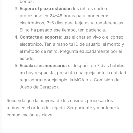
bonos.
Espera el plazo estándar:
los retiros suelen
procesarse en 24–48 horas para monederos
electrónicos, 3–5 días para tarjetas y transferencias.
Si no ha pasado ese tiempo, ten paciencia.
Contacta al soporte:
usa el chat en vivo o el correo
electrónico. Ten a mano tu ID de usuario, el monto y
el método de retiro. Pregunta educadamente por el
estado.
Escala si es necesario:
si después de 7 días hábiles
no hay respuesta, presenta una queja ante la entidad
reguladora (por ejemplo, la MGA o la Comisión de
Juego de Curazao).
Recuerda que la mayoría de los casinos procesan los
retiros en el orden de llegada. Ser paciente y mantener la
comunicación es clave.