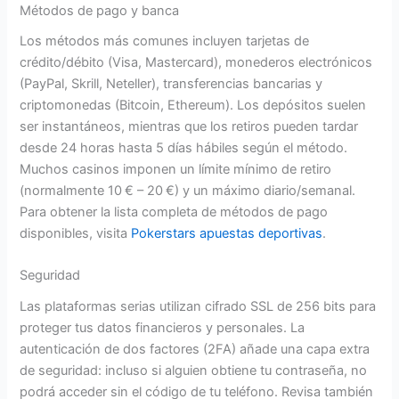
Métodos de pago y banca
Los métodos más comunes incluyen tarjetas de
crédito/débito (Visa, Mastercard), monederos electrónicos
(PayPal, Skrill, Neteller), transferencias bancarias y
criptomonedas (Bitcoin, Ethereum). Los depósitos suelen
ser instantáneos, mientras que los retiros pueden tardar
desde 24 horas hasta 5 días hábiles según el método.
Muchos casinos imponen un límite mínimo de retiro
(normalmente 10 € – 20 €) y un máximo diario/semanal.
Para obtener la lista completa de métodos de pago
disponibles, visita
Pokerstars apuestas deportivas
.
Seguridad
Las plataformas serias utilizan cifrado SSL de 256 bits para
proteger tus datos financieros y personales. La
autenticación de dos factores (2FA) añade una capa extra
de seguridad: incluso si alguien obtiene tu contraseña, no
podrá acceder sin el código de tu teléfono. Revisa también