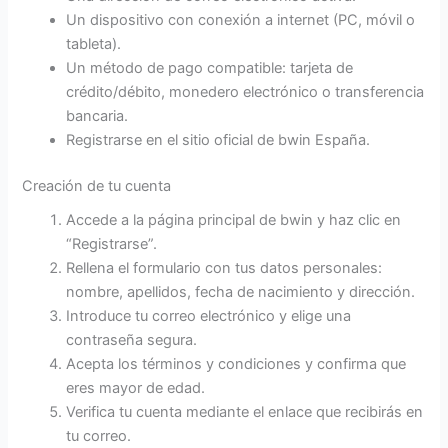
Un dispositivo con conexión a internet (PC, móvil o
tableta).
Un método de pago compatible: tarjeta de
crédito/débito, monedero electrónico o transferencia
bancaria.
Registrarse en el sitio oficial de bwin España.
Creación de tu cuenta
Accede a la página principal de bwin y haz clic en
“Registrarse”.
Rellena el formulario con tus datos personales:
nombre, apellidos, fecha de nacimiento y dirección.
Introduce tu correo electrónico y elige una
contraseña segura.
Acepta los términos y condiciones y confirma que
eres mayor de edad.
Verifica tu cuenta mediante el enlace que recibirás en
tu correo.