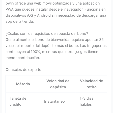
bwin ofrece una web móvil optimizada y una aplicación
PWA que puedes instalar desde el navegador. Funciona en
dispositivos iOS y Android sin necesidad de descargar una
app de la tienda.
¿Cuáles son los requisitos de apuesta del bono?
Generalmente, el bono de bienvenida requiere apostar 35
veces el importe del depósito más el bono. Las tragaperras
contribuyen al 100%, mientras que otros juegos tienen
menor contribución.
Consejos de experto
Velocidad de
Velocidad de
Método
depósito
retiro
Tarjeta de
1-3 días
Instantáneo
crédito
hábiles