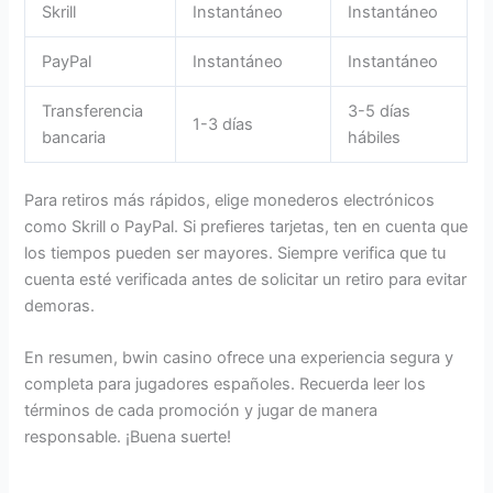
Skrill
Instantáneo
Instantáneo
PayPal
Instantáneo
Instantáneo
Transferencia
3-5 días
1-3 días
bancaria
hábiles
Para retiros más rápidos, elige monederos electrónicos
como Skrill o PayPal. Si prefieres tarjetas, ten en cuenta que
los tiempos pueden ser mayores. Siempre verifica que tu
cuenta esté verificada antes de solicitar un retiro para evitar
demoras.
En resumen, bwin casino ofrece una experiencia segura y
completa para jugadores españoles. Recuerda leer los
términos de cada promoción y jugar de manera
responsable. ¡Buena suerte!