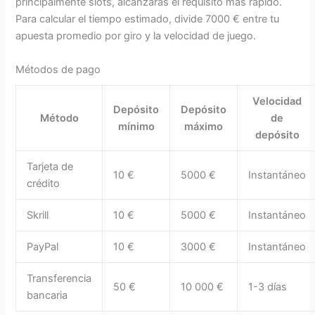
principalmente slots, alcanzarás el requisito más rápido.
Para calcular el tiempo estimado, divide 7000 € entre tu
apuesta promedio por giro y la velocidad de juego.
Métodos de pago
Velocidad
Depósito
Depósito
Método
de
mínimo
máximo
depósito
Tarjeta de
10 €
5000 €
Instantáneo
crédito
Skrill
10 €
5000 €
Instantáneo
PayPal
10 €
3000 €
Instantáneo
Transferencia
50 €
10 000 €
1-3 días
bancaria