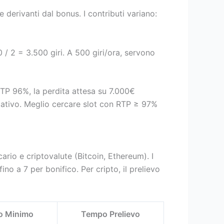
 derivanti dal bonus. I contributi variano:
 / 2 = 3.500 giri. A 500 giri/ora, servono
RTP 96%, la perdita attesa su 7.000€
gativo. Meglio cercare slot con RTP ≥ 97%
ario e criptovalute (Bitcoin, Ethereum). I
ino a 7 per bonifico. Per cripto, il prelievo
vo Minimo
Tempo Prelievo