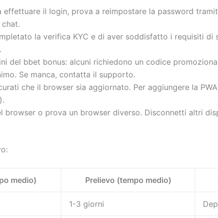
a effettuare il login, prova a reimpostare la password trami
 chat.
mpletato la verifica KYC e di aver soddisfatto i requisiti 
.
ni del bbet bonus: alcuni richiedono un codice promozionale
imo. Se manca, contatta il supporto.
urati che il browser sia aggiornato. Per aggiungere la PWA
).
 browser o prova un browser diverso. Disconnetti altri dispo
vo:
po medio)
Prelievo (tempo medio)
1-3 giorni
Dep