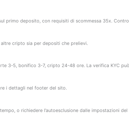
l primo deposito, con requisiti di scommessa 35x. Controlla 
ltre cripto sia per depositi che prelievi.
rte 3-5, bonifico 3-7, cripto 24-48 ore. La verifica KYC può
 i dettagli nel footer del sito.
e tempo, o richiedere l’autoesclusione dalle impostazioni de