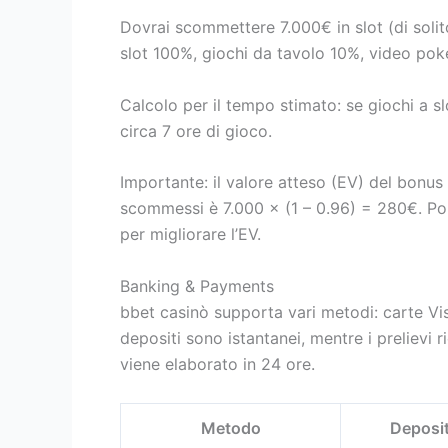
Dovrai scommettere 7.000€ in slot (di solito
slot 100%, giochi da tavolo 10%, video pok
Calcolo per il tempo stimato: se giochi a sl
circa 7 ore di gioco.
Importante: il valore atteso (EV) del bonus
scommessi è 7.000 × (1 – 0.96) = 280€. Poi
per migliorare l’EV.
Banking & Payments
bbet casinò supporta vari metodi: carte Vis
depositi sono istantanei, mentre i prelievi r
viene elaborato in 24 ore.
Metodo
Deposi