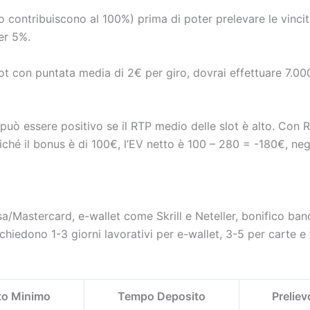
 contribuiscono al 100%) prima di poter prelevare le vincite
er 5%.
ot con puntata media di 2€ per giro, dovrai effettuare 7.000
 può essere positivo se il RTP medio delle slot è alto. Con 
ché il bonus è di 100€, l’EV netto è 100 – 280 = -180€, ne
a/Mastercard, e-wallet come Skrill e Neteller, bonifico banc
ichiedono 1-3 giorni lavorativi per e-wallet, 3-5 per carte e f
to Minimo
Tempo Deposito
Prelie