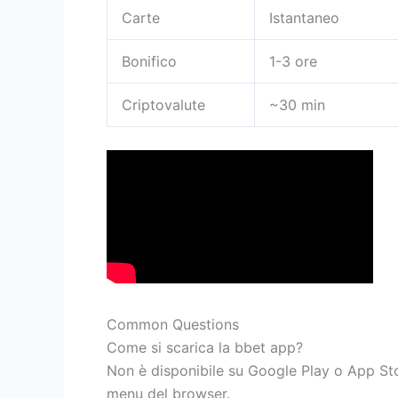
Carte
Istantaneo
Bonifico
1-3 ore
Criptovalute
~30 min
Common Questions
Come si scarica la bbet app?
Non è disponibile su Google Play o App Store
menu del browser.