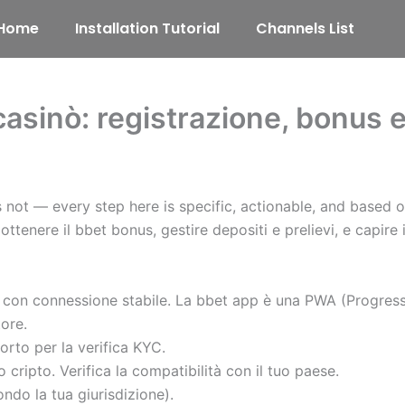
Home
Installation Tutorial
Channels List
casinò: registrazione, bonus 
 not — every step here is specific, actionable, and based o
ottenere il bbet bonus, gestire depositi e prelievi, e capire 
con connessione stabile. La bbet app è una PWA (Progress
tore.
orto per la verifica KYC.
cripto. Verifica la compatibilità con il tuo paese.
ndo la tua giurisdizione).