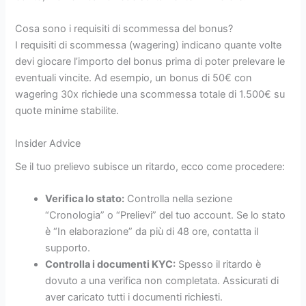
Cosa sono i requisiti di scommessa del bonus?
I requisiti di scommessa (wagering) indicano quante volte
devi giocare l’importo del bonus prima di poter prelevare le
eventuali vincite. Ad esempio, un bonus di 50€ con
wagering 30x richiede una scommessa totale di 1.500€ su
quote minime stabilite.
Insider Advice
Se il tuo prelievo subisce un ritardo, ecco come procedere:
Verifica lo stato:
Controlla nella sezione
“Cronologia” o “Prelievi” del tuo account. Se lo stato
è “In elaborazione” da più di 48 ore, contatta il
supporto.
Controlla i documenti KYC:
Spesso il ritardo è
dovuto a una verifica non completata. Assicurati di
aver caricato tutti i documenti richiesti.