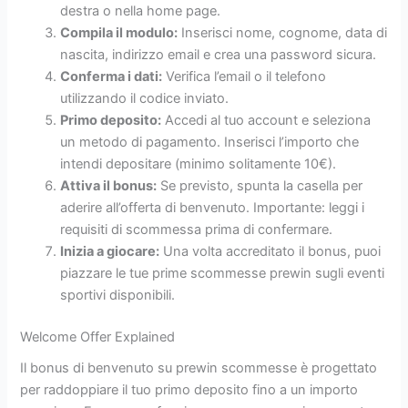
destra o nella home page.
Compila il modulo:
Inserisci nome, cognome, data di
nascita, indirizzo email e crea una password sicura.
Conferma i dati:
Verifica l’email o il telefono
utilizzando il codice inviato.
Primo deposito:
Accedi al tuo account e seleziona
un metodo di pagamento. Inserisci l’importo che
intendi depositare (minimo solitamente 10€).
Attiva il bonus:
Se previsto, spunta la casella per
aderire all’offerta di benvenuto. Importante: leggi i
requisiti di scommessa prima di confermare.
Inizia a giocare:
Una volta accreditato il bonus, puoi
piazzare le tue prime scommesse prewin sugli eventi
sportivi disponibili.
Welcome Offer Explained
Il bonus di benvenuto su prewin scommesse è progettato
per raddoppiare il tuo primo deposito fino a un importo