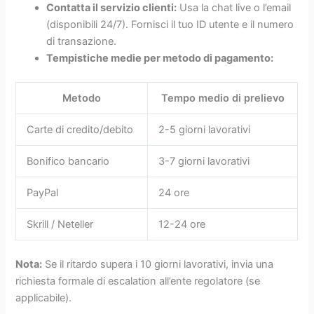
Contatta il servizio clienti:
Usa la chat live o l’email
(disponibili 24/7). Fornisci il tuo ID utente e il numero
di transazione.
Tempistiche medie per metodo di pagamento:
Metodo
Tempo medio di prelievo
Carte di credito/debito
2-5 giorni lavorativi
Bonifico bancario
3-7 giorni lavorativi
PayPal
24 ore
Skrill / Neteller
12-24 ore
Nota:
Se il ritardo supera i 10 giorni lavorativi, invia una
richiesta formale di escalation all’ente regolatore (se
applicabile).