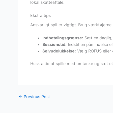
lokal skatteaftale.
Ekstra tips
Ansvarligt spil er vigtigt. Brug værktøjerne 
Indbetalingsgrænse:
Sæt en daglig, 
Sessionstid:
Indstil en påmindelse ef
Selvudelukkelse:
Vælg ROFUS eller c
Husk altid at spille med omtanke og sæt et 
←
Previous Post