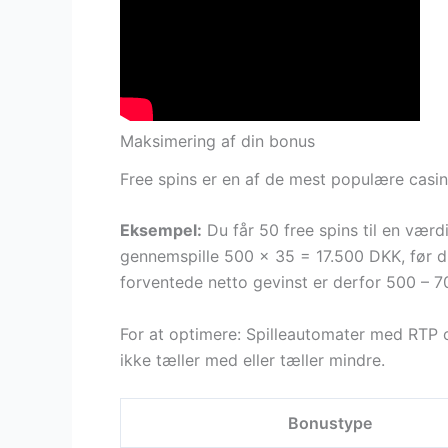
Maksimering af din bonus
Free spins er en af de mest populære cas
Eksempel:
Du får 50 free spins til en værd
gennemspille 500 × 35 = 17.500 DKK, før d
forventede netto gevinst er derfor 500 – 7
For at optimere: Spilleautomater med RTP 
ikke tæller med eller tæller mindre.
Bonustype