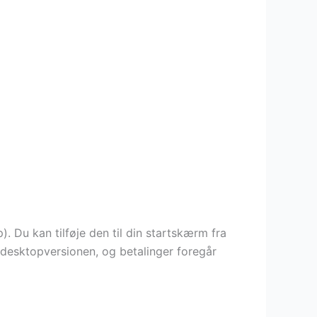
Du kan tilføje den til din startskærm fra
 desktopversionen, og betalinger foregår