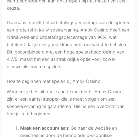
klantbeoordelingen kan ook helpen bij het maken van een
keuze.
Daarnaast speelt het uitbetalingspercentage van de spellen
een grote rol in jouw speelervaring. Amok Casino heeft een
indrukwekkend uitbetalingspercentage van 96%, wat
betekent dat je een goede kans hebt om winst te behalen.
Dit, gecombineerd met een hoge spelersbeoordeling van
4.7/5, maakt het een aantrekkelijke optie voor zowel
nieuwe als ervaren spelers.
Hoe te beginnen met spelen bij Amok Casino
Wanneer je besluit om je aan te melden bij Amok Casino,
zijn er een aantal stappen die je moet volgen om een
soepele ervaring te garanderen. Hier is een overzicht van
hoe je kunt beginnen:
Maak een account aan:
Ga naar de website en
registreer je door de benodigde persoonlijke