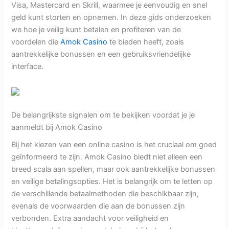
Visa, Mastercard en Skrill, waarmee je eenvoudig en snel
geld kunt storten en opnemen. In deze gids onderzoeken
we hoe je veilig kunt betalen en profiteren van de
voordelen die
Amok Casino
te bieden heeft, zoals
aantrekkelijke bonussen en een gebruiksvriendelijke
interface.
De belangrijkste signalen om te bekijken voordat je je
aanmeldt bij Amok Casino
Bij het kiezen van een online casino is het cruciaal om goed
geïnformeerd te zijn. Amok Casino biedt niet alleen een
breed scala aan spellen, maar ook aantrekkelijke bonussen
en veilige betalingsopties. Het is belangrijk om te letten op
de verschillende betaalmethoden die beschikbaar zijn,
evenals de voorwaarden die aan de bonussen zijn
verbonden. Extra aandacht voor veiligheid en