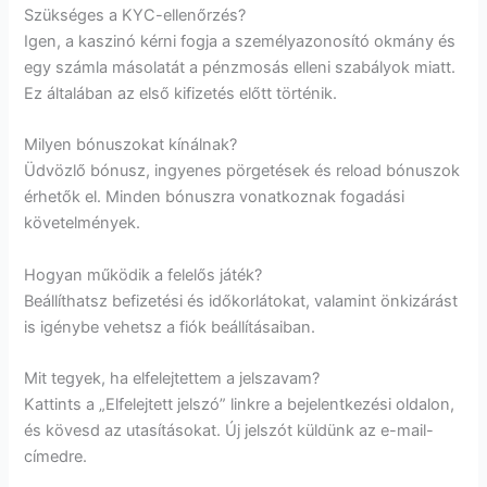
Szükséges a KYC-ellenőrzés?
Igen, a kaszinó kérni fogja a személyazonosító okmány és
egy számla másolatát a pénzmosás elleni szabályok miatt.
Ez általában az első kifizetés előtt történik.
Milyen bónuszokat kínálnak?
Üdvözlő bónusz, ingyenes pörgetések és reload bónuszok
érhetők el. Minden bónuszra vonatkoznak fogadási
követelmények.
Hogyan működik a felelős játék?
Beállíthatsz befizetési és időkorlátokat, valamint önkizárást
is igénybe vehetsz a fiók beállításaiban.
Mit tegyek, ha elfelejtettem a jelszavam?
Kattints a „Elfelejtett jelszó” linkre a bejelentkezési oldalon,
és kövesd az utasításokat. Új jelszót küldünk az e-mail-
címedre.