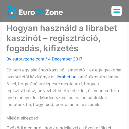
Skip
Me
to
Installation Tu
Channels List
content
Hogyan használd a librabet
kaszinót – regisztráció,
fogadás, kifizetés
By
eurotvzone.com
/
4 December 2017
Ez nem egy általános kaszinó-ismertető – ez egy gyakorlati
üzemeltetői kézikönyv a
Librabet online
játékosai számára.
A cél, hogy lépésről lépésre megtanuld, hogyan
regisztrálhatsz, helyezheted el a tétjeidet, és veheted fel a
nyereményeidet. Minden számítást valós adatokkal
mutatunk be, hogy tudd, pontosan mire számíts.
Mielőtt elkezded
Győződj meg arról, hogy rendelkezel a következőkkel,