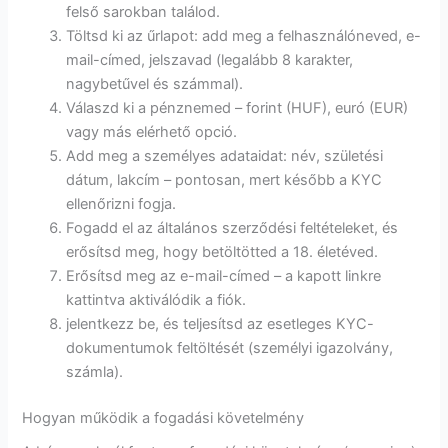
felső sarokban találod.
Töltsd ki az űrlapot: add meg a felhasználóneved, e-
mail-címed, jelszavad (legalább 8 karakter,
nagybetűvel és számmal).
Válaszd ki a pénznemed – forint (HUF), euró (EUR)
vagy más elérhető opció.
Add meg a személyes adataidat: név, születési
dátum, lakcím – pontosan, mert később a KYC
ellenőrizni fogja.
Fogadd el az általános szerződési feltételeket, és
erősítsd meg, hogy betöltötted a 18. életéved.
Erősítsd meg az e-mail-címed – a kapott linkre
kattintva aktiválódik a fiók.
jelentkezz be, és teljesítsd az esetleges KYC-
dokumentumok feltöltését (személyi igazolvány,
számla).
Hogyan működik a fogadási követelmény