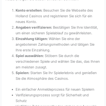
Konto erstellen:
Besuchen Sie die Webseite des
Holland Casinos und registrieren Sie sich für ein
neues Konto.
Angaben verifizieren:
Bestätigen Sie Ihre Identität,
um einen sicheren Spielablauf zu gewährleisten.
Einzahlung tätigen:
Wählen Sie eine der
angebotenen Zahlungsmethoden und tätigen Sie
Ihre erste Einzahlung.
Spiel auswählen:
Stöbern Sie durch die
verschiedenen Spiele und wählen Sie das, das Ihnen
am meisten zusagt.
Spielen:
Starten Sie Ihr Spielerlebnis und genießen
Sie die Atmosphäre des Casinos.
Ein einfacher Anmeldeprozess für neuen Spielern
Verifizierungsprozess sorgt für Sicherheit und
Schutz