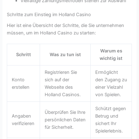
Vielfältige Zahlungsmethoden stehen zur Auswahl
Schritte zum Einstieg im Holland Casino
Hier ist eine Übersicht der Schritte, die Sie unternehmen
müssen, um im Holland Casino zu starten:
Warum es
Schritt
Was zu tun ist
wichtig ist
Registrieren Sie
Ermöglicht
Konto
sich auf der
den Zugang zu
erstellen
Webseite des
einer Vielzahl
Holland Casinos.
von Spielen.
Schützt gegen
Überprüfen Sie Ihre
Angaben
Betrug und
persönlichen Daten
verifizieren
sichert Ihr
für Sicherheit.
Spielerlebnis.