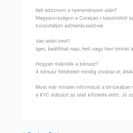
Kell adóznom a nyereményem után?
Magyarországon a Curaçao-i kaszinóból szá
konzultáljon adótanácsadóval.
Van letéti limit?
Igen, beállíthat napi, heti vagy havi limitet
Hogyan működik a bónusz?
A bónusz feltételeit mindig olvassa el; álta
Most már minden információ a birtokában va
a KYC státuszt az első kifizetés előtt. Jó s