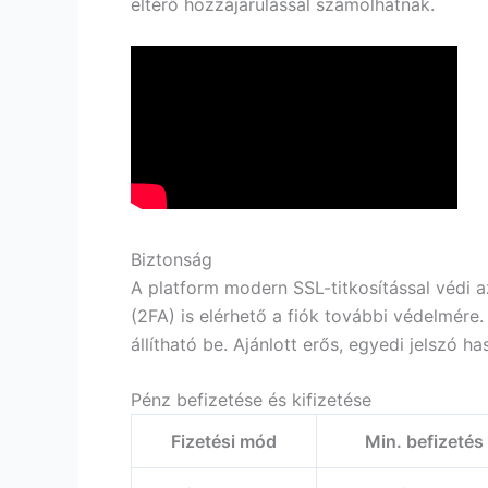
eltérő hozzájárulással számolhatnak.
Biztonság
A platform modern SSL-titkosítással védi a
(2FA) is elérhető a fiók további védelmére.
állítható be. Ajánlott erős, egyedi jelszó 
Pénz befizetése és kifizetése
Fizetési mód
Min. befizetés