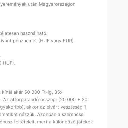
ó nyeremények után Magyarországon
kéletesen használható.
a kívánt pénznemet (HUF vagy EUR).
.
0 HUF).
kínál akár 50 000 Ft-ig, 35x
p. Az átforgatandó összeg: (20 000 + 20
gyakoribb), akkor az elvárt veszteség 1
atematikát nézzük. Azonban a szerencse
ónusz feltételeit, mert a különböző játékok