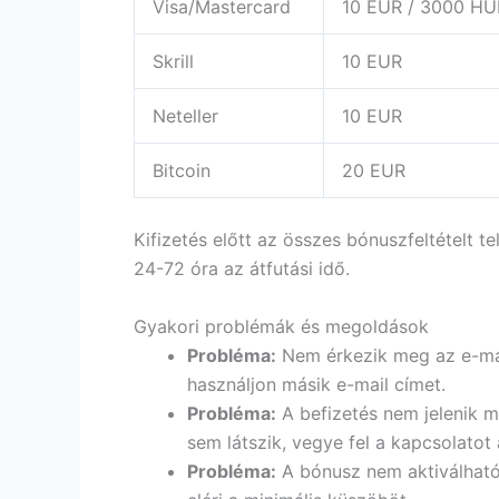
Visa/Mastercard
10 EUR / 3000 HU
Skrill
10 EUR
Neteller
10 EUR
Bitcoin
20 EUR
Kifizetés előtt az összes bónuszfeltételt te
24-72 óra az átfutási idő.
Gyakori problémák és megoldások
Probléma:
Nem érkezik meg az e-mai
használjon másik e-mail címet.
Probléma:
A befizetés nem jelenik 
sem látszik, vegye fel a kapcsolatot 
Probléma:
A bónusz nem aktiválhat