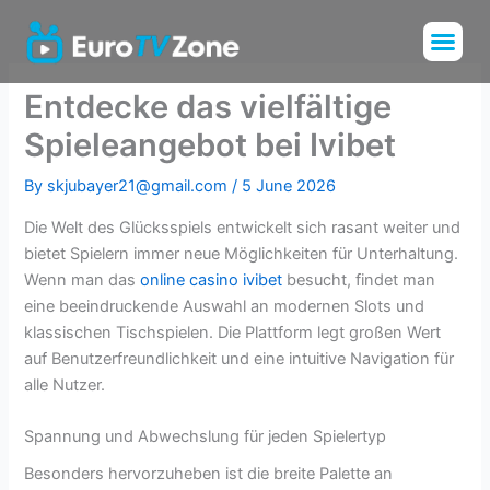
Skip
Me
to
Installation Tu
Channels List
content
Entdecke das vielfältige
Spieleangebot bei Ivibet
By
skjubayer21@gmail.com
/
5 June 2026
Die Welt des Glücksspiels entwickelt sich rasant weiter und
bietet Spielern immer neue Möglichkeiten für Unterhaltung.
Wenn man das
online casino ivibet
besucht, findet man
eine beeindruckende Auswahl an modernen Slots und
klassischen Tischspielen. Die Plattform legt großen Wert
auf Benutzerfreundlichkeit und eine intuitive Navigation für
alle Nutzer.
Spannung und Abwechslung für jeden Spielertyp
Besonders hervorzuheben ist die breite Palette an