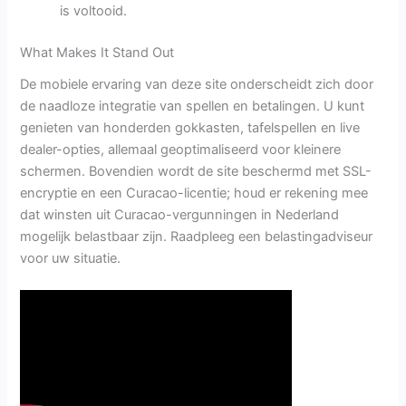
is voltooid.
What Makes It Stand Out
De mobiele ervaring van deze site onderscheidt zich door
de naadloze integratie van spellen en betalingen. U kunt
genieten van honderden gokkasten, tafelspellen en live
dealer-opties, allemaal geoptimaliseerd voor kleinere
schermen. Bovendien wordt de site beschermd met SSL-
encryptie en een Curacao-licentie; houd er rekening mee
dat winsten uit Curacao-vergunningen in Nederland
mogelijk belastbaar zijn. Raadpleeg een belastingadviseur
voor uw situatie.