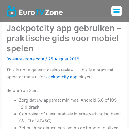
Skip
Me
to
Installation Tu
Channels List
content
Jackpotcity app gebruiken –
praktische gids voor mobiel
spelen
By
eurotvzone.com
/
25 August 2016
This is not a generic casino review — this is a practical
operator manual for
Jackpotcity app
players.
Before You Start
Zorg dat uw apparaat minimaal Android 6.0 of iOS
12.0 draait.
Controleer of u een stabiele internetverbinding heeft
(Wi-Fi of 4G/5G).
Zet pushmeldingen aan om op de hoogte te blijven