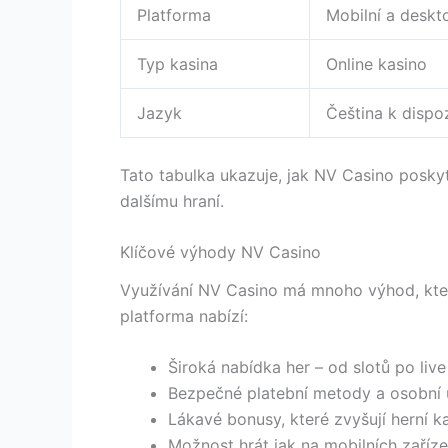
Platforma
Mobilní a deskt
Typ kasina
Online kasino
Jazyk
Čeština k dispoz
Tato tabulka ukazuje, jak NV Casino posky
dalšímu hraní.
Klíčové výhody NV Casino
Využívání NV Casino má mnoho výhod, které z
platforma nabízí:
Široká nabídka her – od slotů po live
Bezpečné platební metody a osobní ú
Lákavé bonusy, které zvyšují herní ka
Možnost hrát jak na mobilních zaříze