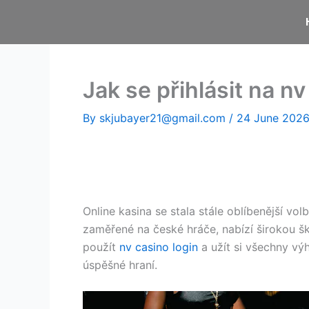
Skip
to
content
Jak se přihlásit na n
By
skjubayer21@gmail.com
/
24 June 202
Online kasina se stala stále oblíbenější v
zaměřené na české hráče, nabízí širokou šk
použít
nv casino login
a užít si všechny výh
úspěšné hraní.