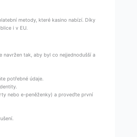
latební metody, které kasino nabízí. Díky
lice i v EU.
e navržen tak, aby byl co nejjednodušší a
ňte potřebné údaje.
dentity.
arty nebo e-peněženky) a proveďte první
ušení.