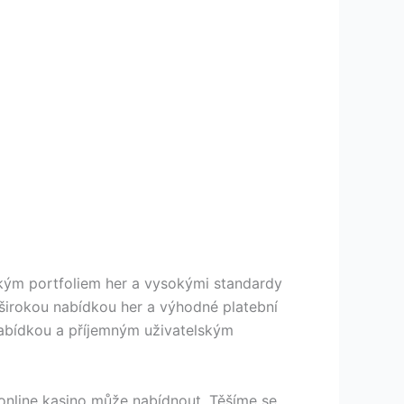
okým portfoliem her a vysokými standardy
širokou nabídkou her a výhodné platební
 nabídkou a příjemným uživatelským
é online kasino může nabídnout. Těšíme se