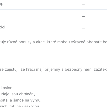
op
…
…
ici
…
tuje různé bonusy a akce, které mohou výrazně obohatit he
ajišťují, že hráči mají příjemný a bezpečný herní zážitek. 
 kasino.
daje jsou chráněny.
pitál a šance na výhru.
ních, tak na desktopu.