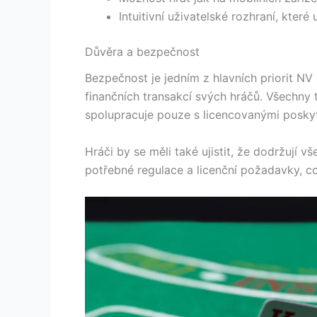
Intuitivní uživatelské rozhraní, kter
Důvěra a bezpečnost
Bezpečnost je jedním z hlavních priorit NV
finančních transakcí svých hráčů. Všechny t
spolupracuje pouze s licencovanými poskyt
Hráči by se měli také ujistit, že dodržují 
potřebné regulace a licenční požadavky, co