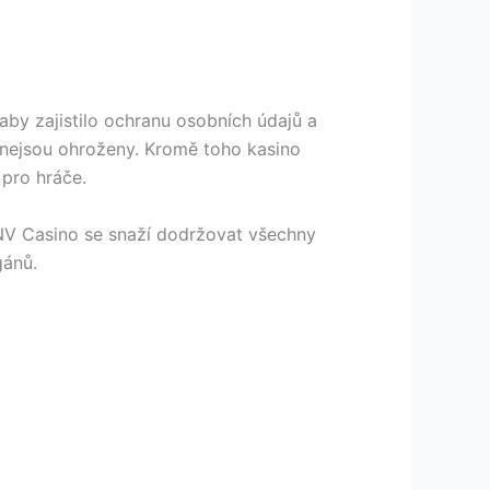
aby zajistilo ochranu osobních údajů a
ce nejsou ohroženy. Kromě toho kasino
 pro hráče.
r. NV Casino se snaží dodržovat všechny
gánů.