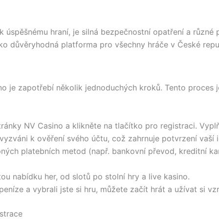
k úspěšnému hraní, je silná bezpečnostní opatření a různé p
ko důvěryhodná platforma pro všechny hráče v České repub
ino je zapotřebí několik jednoduchých kroků. Tento proces j
ánky NV Casino a klikněte na tlačítko pro registraci. Vypl
vyzváni k ověření svého účtu, což zahrnuje potvrzení vaší i
ných platebních metod (např. bankovní převod, kreditní k
 nabídku her, od slotů po stolní hry a live kasino.
níze a vybrali jste si hru, můžete začít hrát a užívat si vzr
strace