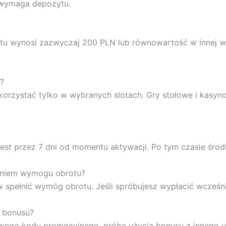
 wymaga depozytu.
u wynosi zazwyczaj 200 PLN lub równowartość w innej wa
?
rzystać tylko w wybranych slotach. Gry stołowe i kasyno
t przez 7 dni od momentu aktywacji. Po tym czasie środk
eniem wymogu obrotu?
w spełnić wymóg obrotu. Jeśli spróbujesz wypłacić wcześn
u bonusu?
owego kodu promocyjnego, próba użycia bonusu z innego ur