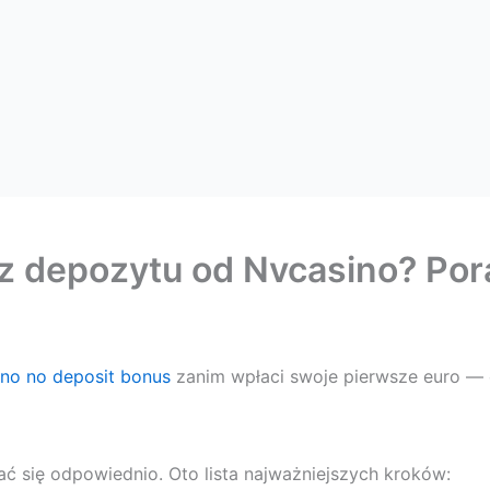
z depozytu od Nvcasino? Pora
no no deposit bonus
zanim wpłaci swoje pierwsze euro — 
 się odpowiednio. Oto lista najważniejszych kroków: