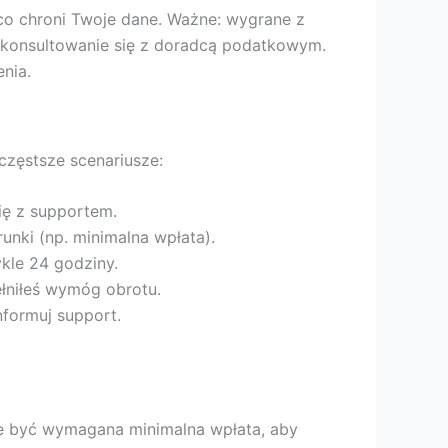
 co chroni Twoje dane. Ważne: wygrane z
konsultowanie się z doradcą podatkowym.
nia.
częstsze scenariusze:
się z supportem.
nki (np. minimalna wpłata).
kle 24 godziny.
pełniłeś wymóg obrotu.
nformuj support.
że być wymagana minimalna wpłata, aby