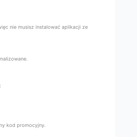
ięc nie musisz instalować aplikacji ze
ymalizowane.
:
any kod promocyjny.