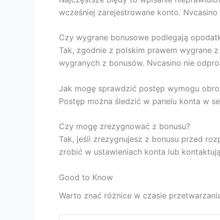
wcześniej zarejestrowane konto. Nvcasino
Czy wygrane bonusowe podlegają opodat
Tak, zgodnie z polskim prawem wygrane z
wygranych z bonusów. Nvcasino nie odpro
Jak mogę sprawdzić postęp wymogu obro
Postęp można śledzić w panelu konta w sek
Czy mogę zrezygnować z bonusu?
Tak, jeśli zrezygnujesz z bonusu przed r
zrobić w ustawieniach konta lub kontaktuj
Good to Know
Warto znać różnice w czasie przetwarzani