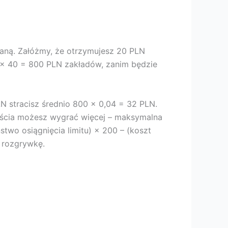
aną. Załóżmy, że otrzymujesz 20 PLN
 × 40 = 800 PLN zakładów, zanim będzie
LN stracisz średnio 800 × 0,04 = 32 PLN.
zęścia możesz wygrać więcej – maksymalna
wo osiągnięcia limitu) × 200 – (koszt
 rozgrywkę.