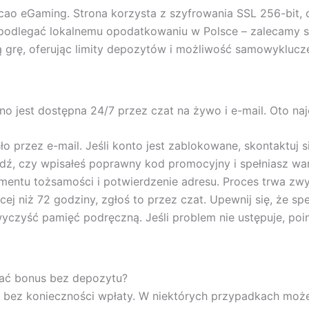
acao eGaming. Strona korzysta z szyfrowania SSL 256-bit,
podlegać lokalnemu opodatkowaniu w Polsce – zalecamy s
grę, oferując limity depozytów i możliwość samowyklucze
no jest dostępna 24/7 przez czat na żywo i e-mail. Oto naj
ło przez e-mail. Jeśli konto jest zablokowane, skontaktuj 
ź, czy wpisałeś poprawny kod promocyjny i spełniasz waru
mentu tożsamości i potwierdzenie adresu. Proces trwa zwy
cej niż 72 godziny, zgłoś to przez czat. Upewnij się, że s
yczyść pamięć podręczną. Jeśli problem nie ustępuje, poi
ać bonus bez depozytu?
y bez konieczności wpłaty. W niektórych przypadkach mo