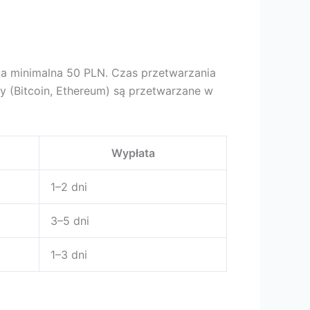
ta minimalna 50 PLN. Czas przetwarzania
ty (Bitcoin, Ethereum) są przetwarzane w
Wypłata
1–2 dni
3–5 dni
1–3 dni