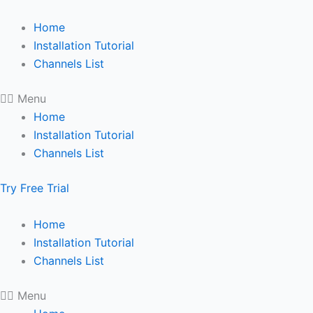
Skip
to
Home
content
Installation Tutorial
Channels List
Menu
Home
Installation Tutorial
Channels List
Try Free Trial
Home
Installation Tutorial
Channels List
Menu