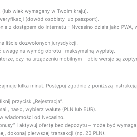
 (lub wiek wymagany w Twoim kraju).
eryfikacji (dowód osobisty lub paszport).
nia z dostępem do internetu – Nvcasino działa jako PWA, w
na liście dozwolonych jurysdykcji.
óć uwagę na wymóg obrotu i maksymalną wypłatę.
terze, czy na urządzeniu mobilnym – obie wersje są zopt
 zajmuje kilka minut. Postępuj zgodnie z poniższą instrukcją
knij przycisk „Rejestracja”.
ail, hasło, wybierz walutę (PLN lub EUR).
nk w wiadomości od Nvcasino.
Bonusy” i aktywuj ofertę bez depozytu – może być wymag
j, dokonaj pierwszej transakcji (np. 20 PLN).