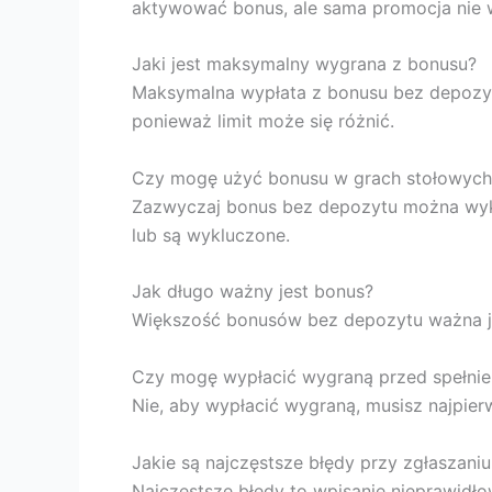
aktywować bonus, ale sama promocja nie
Jaki jest maksymalny wygrana z bonusu?
Maksymalna wypłata z bonusu bez depozyt
ponieważ limit może się różnić.
Czy mogę użyć bonusu w grach stołowych
Zazwyczaj bonus bez depozytu można wyko
lub są wykluczone.
Jak długo ważny jest bonus?
Większość bonusów bez depozytu ważna jes
Czy mogę wypłacić wygraną przed spełni
Nie, aby wypłacić wygraną, musisz najpier
Jakie są najczęstsze błędy przy zgłaszani
Najczęstsze błędy to wpisanie nieprawidł