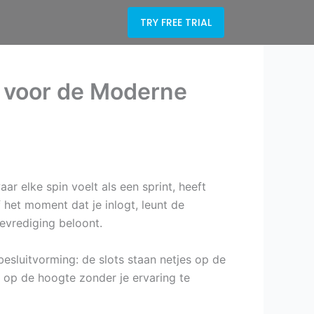
TRY FREE TRIAL
n voor de Moderne
ar elke spin voelt als een sprint, heeft
 het moment dat je inlogt, leunt de
evrediging beloont.
esluitvorming: de slots staan netjes op de
e op de hoogte zonder je ervaring te