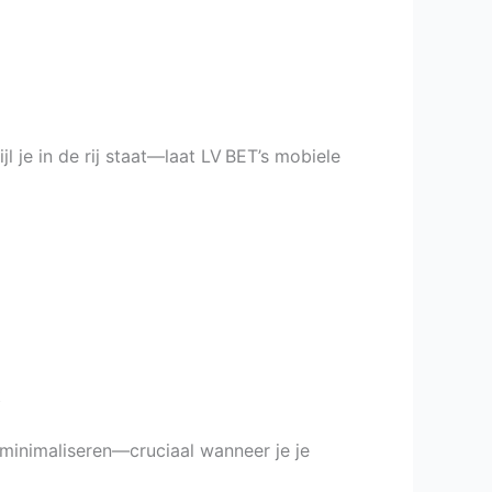
 je in de rij staat—laat LV BET’s mobiele
t
minimaliseren—cruciaal wanneer je je