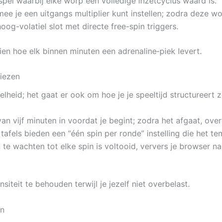
pel waarbij elke worp een volledige inzetcyclus waard is.
 je een uitgangs multiplier kunt instellen; zodra deze wor
oog-volatiel slot met directe free-spin triggers.
ien hoe elk binnen minuten een adrenaline‑piek levert.
iezen
snelheid; het gaat er ook om hoe je je speeltijd structureer
an vijf minuten in voordat je begint; zodra het afgaat, ov
 tafels bieden een “één spin per ronde” instelling die het t
 te wachten tot elke spin is voltooid, ververs je browser na 
iteit te behouden terwijl je jezelf niet overbelast.
en