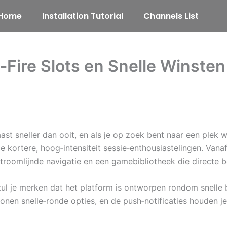
Home
Installation Tutorial
Channels List
‑Fire Slots en Snelle Winste
st sneller dan ooit, en als je op zoek bent naar een plek wa
 kortere, hoog‑intensiteit sessie‑enthousiastelingen. Vanaf
troomlijnde navigatie en een gamebibliotheek die directe b
ul je merken dat het platform is ontworpen rondom snelle b
tonen snelle‑ronde opties, en de push‑notificaties houden j