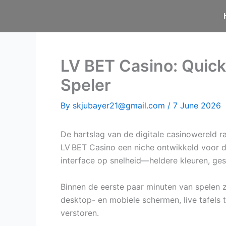
Skip
to
content
LV BET Casino: Quick
Speler
By
skjubayer21@gmail.com
/
7 June 2026
De hartslag van de digitale casinowereld raa
LV BET Casino een niche ontwikkeld voor de
interface op snelheid—heldere kleuren, ges
Binnen de eerste paar minuten van spelen z
desktop- en mobiele schermen, live tafels 
verstoren.