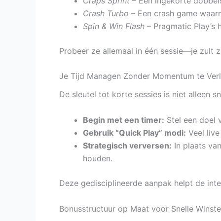
Craps Sprint
– Een ingekorte dobbels
Crash Turbo
– Een crash game waarmee
Spin & Win Flash
– Pragmatic Play’s h
Probeer ze allemaal in één sessie—je zult z
Je Tijd Managen Zonder Momentum te Verl
De sleutel tot korte sessies is niet alleen 
Begin met een timer:
Stel een doel v
Gebruik “Quick Play” modi:
Veel live
Strategisch verversen:
In plaats van
houden.
Deze gedisciplineerde aanpak helpt de intens
Bonusstructuur op Maat voor Snelle Winst