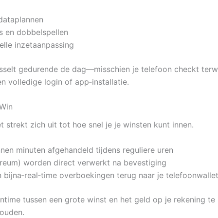
 dataplannen
ts en dobbelspellen
elle inzetaanpassing
sselt gedurende de dag—misschien je telefoon checkt terwijl
n volledige login of app‑installatie.
 Win
 strekt zich uit tot hoe snel je je winsten kunt innen.
nen minuten afgehandeld tijdens reguliere uren
ereum) worden direct verwerkt na bevestiging
n bijna‑real‑time overboekingen terug naar je telefoonwalle
time tussen een grote winst en het geld op je rekening te 
houden.