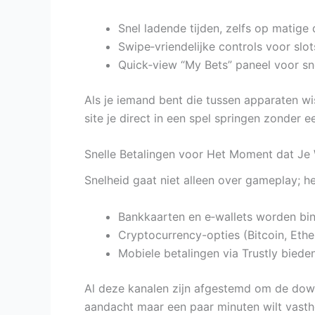
Snel ladende tijden, zelfs op matige
Swipe‑vriendelijke controls voor slo
Quick‑view “My Bets” paneel voor sn
Als je iemand bent die tussen apparaten wi
site je direct in een spel springen zonder ee
Snelle Betalingen voor Het Moment dat Je
Snelheid gaat niet alleen over gameplay; het
Bankkaarten en e‑wallets worden bin
Cryptocurrency-opties (Bitcoin, Eth
Mobiele betalingen via Trustly biede
Al deze kanalen zijn afgestemd om de down
aandacht maar een paar minuten wilt vast