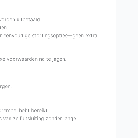
worden uitbetaald.
den.
or eenvoudige stortingsopties—geen extra
exe voorwaarden na te jagen.
rgen.
drempel hebt bereikt.
 van zelfuitsluiting zonder lange