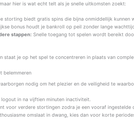
aar hier is wat echt telt als je snelle uitkomsten zoekt:
e storting biedt gratis spins die bijna onmiddellijk kunnen 
jkse bonus houdt je bankroll op peil zonder lange wachttij
dere stappen:
Snelle toegang tot spelen wordt bereikt do
n staat je op het spel te concentreren in plaats van compl
et belemmeren
 waarborgen nodig om het plezier en de veiligheid te waarbo
ogout in na vijftien minuten inactiviteit.
t voor verdere stortingen zodra je een vooraf ingestelde 
nthousiasme omslaat in dwang, kies dan voor korte periodes