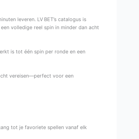
inuten leveren. LV BET’s catalogus is
een volledige reel spin in minder dan acht
erkt is tot één spin per ronde en een
acht vereisen—perfect voor een
ng tot je favoriete spellen vanaf elk