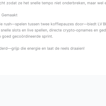
cht zodat ze het snelle tempo niet onderbreken, maar wel e
jk Gemaakt
elle rush—spelen tussen twee koffiepauzes door—biedt LV B
 snelle slots en live spellen, directe crypto‑opnames en ge
 goed gecoördineerde sprint.
derd—grijp die energie en laat de reels draaien!