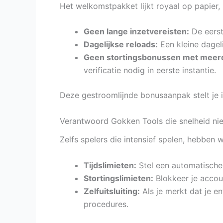
Het welkomstpakket lijkt royaal op papier, m
Geen lange inzetvereisten:
De eerst
Dagelijkse reloads:
Een kleine dageli
Geen stortingsbonussen met meer
verificatie nodig in eerste instantie.
Deze gestroomlijnde bonusaanpak stelt je i
Verantwoord Gokken Tools die snelheid ni
Zelfs spelers die intensief spelen, hebben
Tijdslimieten:
Stel een automatische l
Stortingslimieten:
Blokkeer je accoun
Zelfuitsluiting:
Als je merkt dat je e
procedures.