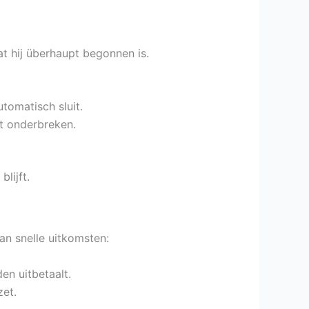
t hij überhaupt begonnen is.
utomatisch sluit.
rt onderbreken.
lijft.
an snelle uitkomsten:
en uitbetaalt.
zet.