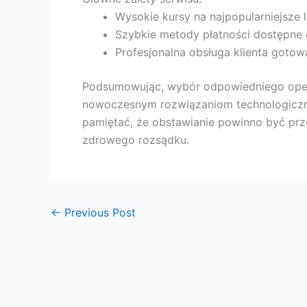
Wysokie kursy na najpopularniejsze li
Szybkie metody płatności dostępne 
Profesjonalna obsługa klienta gotow
Podsumowując, wybór odpowiedniego operat
nowoczesnym rozwiązaniom technologiczny
pamiętać, że obstawianie powinno być prz
zdrowego rozsądku.
←
Previous Post