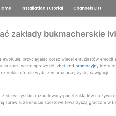
Home
Installation Tutorial
Channels List
ać zakłady bukmacherskie lv
e ewoluuje, przyciągając coraz więcej entuzjastów emocj
u na start, warto sprawdzić
lvbet kod promocyjny
który o
 szerokiej ofercie wydarzeń oraz przejrzystej nawigacji.
rzede wszystkim rozbudowany panel zakładów na żywo ora
lną sprawia, że emocje sportowe towarzyszą graczom w ka