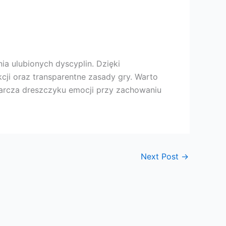
a ulubionych dyscyplin. Dzięki
i oraz transparentne zasady gry. Warto
tarcza dreszczyku emocji przy zachowaniu
Next Post
→