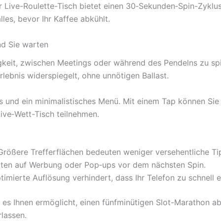
r Live-Roulette-Tisch bietet einen 30‑Sekunden‑Spin-Zyklus,
es, bevor Ihr Kaffee abkühlt.
nd Sie warten
igkeit, zwischen Meetings oder während des Pendelns zu spi
lebnis widerspiegelt, ohne unnötigen Ballast.
s und ein minimalistisches Menü. Mit einem Tap können Sie d
ive‑Wett-Tisch teilnehmen.
Größere Trefferflächen bedeuten weniger versehentliche Ti
rten auf Werbung oder Pop‑ups vor dem nächsten Spin.
imierte Auflösung verhindert, dass Ihr Telefon zu schnell e
as es Ihnen ermöglicht, einen fünfminütigen Slot-Marathon a
rlassen.