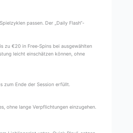
pielzyklen passen. Der „Daily Flash“-
s zu €20 in Free‑Spins bei ausgewählten
Leistung leicht einschätzen können, ohne
 zum Ende der Session erfüllt.
es, ohne lange Verpflichtungen einzugehen.