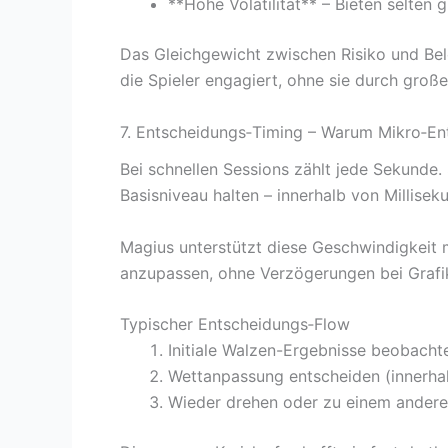
**Hohe Volatilität** – Bieten selten
Das Gleichgewicht zwischen Risiko und Belo
die Spieler engagiert, ohne sie durch groß
7. Entscheidungs‑Timing – Warum Mikro‑En
Bei schnellen Sessions zählt jede Sekunde.
Basisniveau halten – innerhalb von Millis
Magius unterstützt diese Geschwindigkeit 
anzupassen, ohne Verzögerungen bei Grafi
Typischer Entscheidungs‑Flow
Initiale Walzen-Ergebnisse beobacht
Wettanpassung entscheiden (innerha
Wieder drehen oder zu einem andere