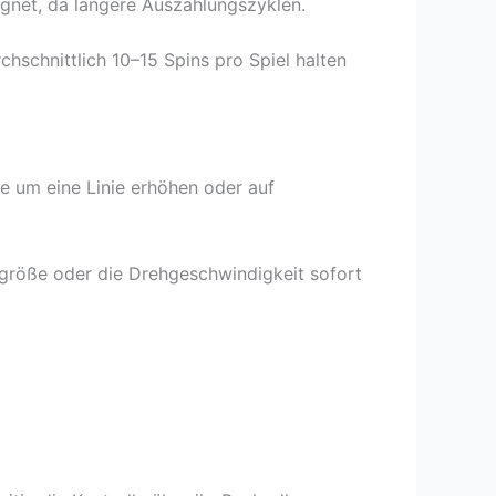
eignet, da längere Auszahlungszyklen.
hschnittlich 10–15 Spins pro Spiel halten
te um eine Linie erhöhen oder auf
zgröße oder die Drehgeschwindigkeit sofort