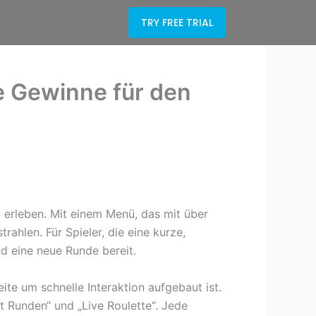
TRY FREE TRIAL
e Gewinne für den
u erleben. Mit einem Menü, das mit über
ahlen. Für Spieler, die eine kurze,
nd eine neue Runde bereit.
eite um schnelle Interaktion aufgebaut ist.
t Runden“ und „Live Roulette“. Jede