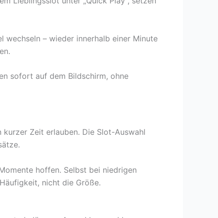
em Lieblingsslot unter „Quick Play“, setzen
 wechseln – wieder innerhalb einer Minute
en.
en sofort auf dem Bildschirm, ohne
in kurzer Zeit erlauben. Die Slot-Auswahl
sätze.
 Momente hoffen. Selbst bei niedrigen
Häufigkeit, nicht die Größe.