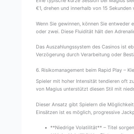
Eine typische kurze Session bei Magius sieh
€1, drehen und innerhalb von 15 Sekunden w
Wenn Sie gewinnen, können Sie entweder ei
oder zwei. Diese Fluidität hält den Adrena
Das Auszahlungssystem des Casinos ist ebe
Verzögerung durch Verarbeitung oder Best
6. Risikomanagement beim Rapid Play – Kle
Spieler mit hoher Intensität tendieren oft z
von Magius unterstützt diesen Stil mit nied
Dieser Ansatz gibt Spielern die Möglichkei
Einsätzen ist es möglich, progressive Jackp
**Niedrige Volatilität** – Titel sorg