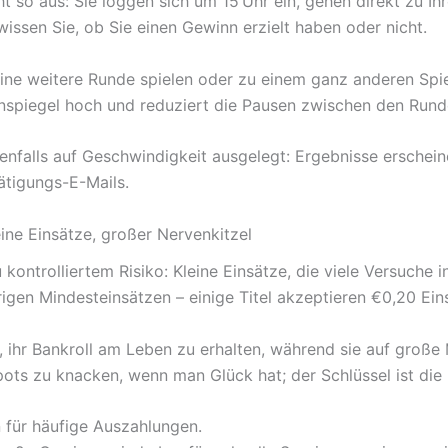
t so aus: Sie loggen sich um 15 Uhr ein, gehen direkt zu Ihr
issen Sie, ob Sie einen Gewinn erzielt haben oder nicht.
ne weitere Runde spielen oder zu einem ganz anderen Spiel
linspiegel hoch und reduziert die Pausen zwischen den Rund
nfalls auf Geschwindigkeit ausgelegt: Ergebnisse erschein
ätigungs-E-Mails.
ine Einsätze, großer Nervenkitzel
u kontrolliertem Risiko: Kleine Einsätze, die viele Versuche 
rigen Mindesteinsätzen – einige Titel akzeptieren €0,20 Ein
t, ihr Bankroll am Leben zu erhalten, während sie auf große
ots zu knacken, wenn man Glück hat; der Schlüssel ist die 
en für häufige Auszahlungen.