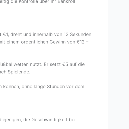
itig die Kontrolle über ihr Bankroll
tzt €1, dreht und innerhalb von 12 Sekunden
 mit einem ordentlichen Gewinn von €12 –
ßballwetten nutzt. Er setzt €5 auf die
ach Spielende.
en können, ohne lange Stunden vor dem
diejenigen, die Geschwindigkeit bei