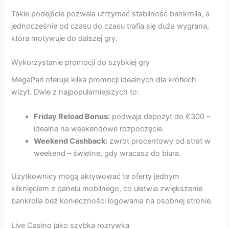
Takie podejście pozwala utrzymać stabilność bankrolla, a
jednocześnie od czasu do czasu trafia się duża wygrana,
która motywuje do dalszej gry.
Wykorzystanie promocji do szybkiej gry
MegaPari oferuje kilka promocji idealnych dla krótkich
wizyt. Dwie z najpopularniejszych to:
Friday Reload Bonus:
podwaja depozyt do €300 –
idealne na weekendowe rozpoczęcie.
Weekend Cashback:
zwrot procentowy od strat w
weekend – świetne, gdy wracasz do biura.
Użytkownicy mogą aktywować te oferty jednym
kliknięciem z panelu mobilnego, co ułatwia zwiększenie
bankrolla bez konieczności logowania na osobnej stronie.
Live Casino jako szybka rozrywka