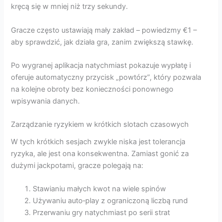
kręcą się w mniej niż trzy sekundy.
Gracze często ustawiają mały zakład – powiedzmy €1 –
aby sprawdzić, jak działa gra, zanim zwiększą stawkę.
Po wygranej aplikacja natychmiast pokazuje wypłatę i
oferuje automatyczny przycisk „powtórz”, który pozwala
na kolejne obroty bez konieczności ponownego
wpisywania danych.
Zarządzanie ryzykiem w krótkich slotach czasowych
W tych krótkich sesjach zwykle niska jest tolerancja
ryzyka, ale jest ona konsekwentna. Zamiast gonić za
dużymi jackpotami, gracze polegają na:
Stawianiu małych kwot na wiele spinów
Używaniu auto‑play z ograniczoną liczbą rund
Przerwaniu gry natychmiast po serii strat