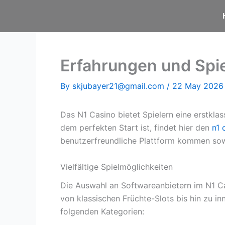
Skip
to
content
Erfahrungen und Spi
By
skjubayer21@gmail.com
/
22 May 2026
Das N1 Casino bietet Spielern eine erstkl
dem perfekten Start ist, findet hier den
n1 
benutzerfreundliche Plattform kommen sowoh
Vielfältige Spielmöglichkeiten
Die Auswahl an Softwareanbietern im N1 Ca
von klassischen Früchte-Slots bis hin zu 
folgenden Kategorien: