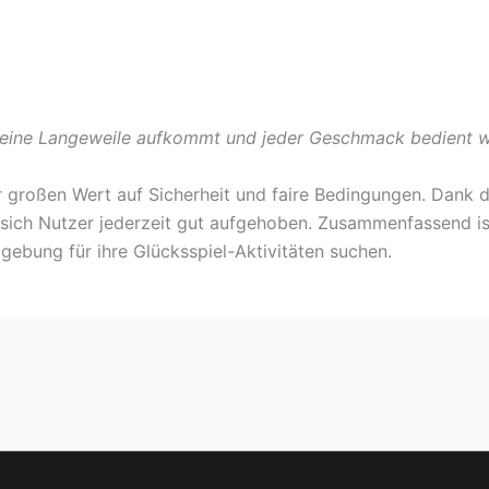
t keine Langeweile aufkommt und jeder Geschmack bedient w
r großen Wert auf Sicherheit und faire Bedingungen. Dank
ich Nutzer jederzeit gut aufgehoben. Zusammenfassend ist
mgebung für ihre Glücksspiel-Aktivitäten suchen.