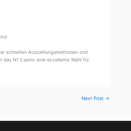
ird.
 der schnellen Auszahlungsmethoden und
 das N1 Casino eine exzellente Wahl für
Next Post
→