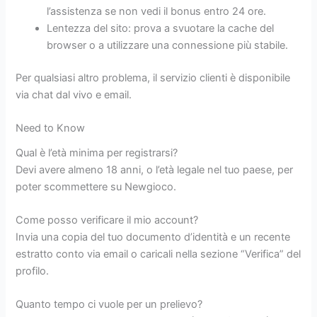
l’assistenza se non vedi il bonus entro 24 ore.
Lentezza del sito: prova a svuotare la cache del
browser o a utilizzare una connessione più stabile.
Per qualsiasi altro problema, il servizio clienti è disponibile
via chat dal vivo e email.
Need to Know
Qual è l’età minima per registrarsi?
Devi avere almeno 18 anni, o l’età legale nel tuo paese, per
poter scommettere su Newgioco.
Come posso verificare il mio account?
Invia una copia del tuo documento d’identità e un recente
estratto conto via email o caricali nella sezione “Verifica” del
profilo.
Quanto tempo ci vuole per un prelievo?