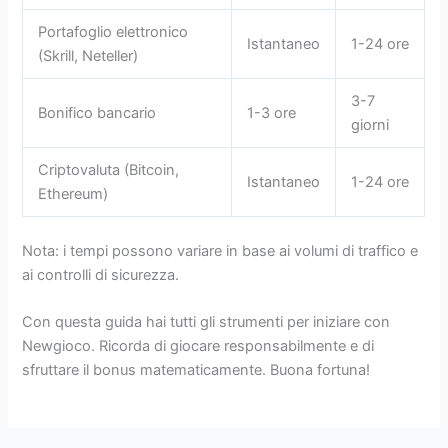
Portafoglio elettronico
Istantaneo
1-24 ore
(Skrill, Neteller)
3-7
Bonifico bancario
1-3 ore
giorni
Criptovaluta (Bitcoin,
Istantaneo
1-24 ore
Ethereum)
Nota: i tempi possono variare in base ai volumi di traffico e
ai controlli di sicurezza.
Con questa guida hai tutti gli strumenti per iniziare con
Newgioco. Ricorda di giocare responsabilmente e di
sfruttare il bonus matematicamente. Buona fortuna!