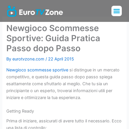
Skip
Me
to
Installation Tu
Channels List
content
Newgioco Scommesse
Sportive: Guida Pratica
Passo dopo Passo
By
eurotvzone.com
/
22 April 2015
Newgioco scommesse sportive
si distingue in un mercato
competitivo, e questa guida passo dopo passo spiega
esattamente come sfruttarlo al meglio. Che tu sia un
principiante o un esperto, troverai informazioni utili per
iniziare e ottimizzare la tua esperienza.
Getting Ready
Prima di iniziare, assicurati di avere tutto il necessario. Ecco
una lista di controllo: