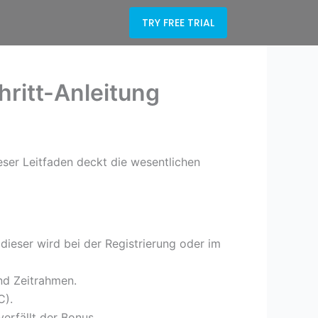
TRY FREE TRIAL
hritt-Anleitung
ser Leitfaden deckt die wesentlichen
dieser wird bei der Registrierung oder im
nd Zeitrahmen.
C).
erfällt der Bonus.