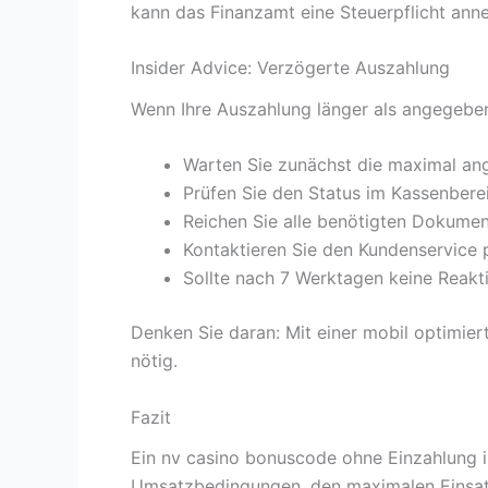
kann das Finanzamt eine Steuerpflicht anne
Insider Advice: Verzögerte Auszahlung
Wenn Ihre Auszahlung länger als angegeben 
Warten Sie zunächst die maximal an
Prüfen Sie den Status im Kassenbereic
Reichen Sie alle benötigten Dokumente
Kontaktieren Sie den Kundenservice 
Sollte nach 7 Werktagen keine Reakti
Denken Sie daran: Mit einer mobil optimier
nötig.
Fazit
Ein nv casino bonuscode ohne Einzahlung ist
Umsatzbedingungen, den maximalen Einsatz u