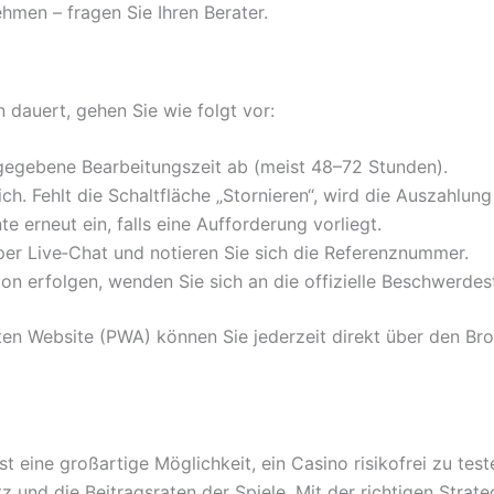
hmen – fragen Sie Ihren Berater.
dauert, gehen Sie wie folgt vor:
gegebene Bearbeitungszeit ab (meist 48–72 Stunden).
h. Fehlt die Schaltfläche „Stornieren“, wird die Auszahlung 
 erneut ein, falls eine Aufforderung vorliegt.
per Live‑Chat und notieren Sie sich die Referenznummer.
on erfolgen, wenden Sie sich an die offizielle Beschwerdest
ten Website (PWA) können Sie jederzeit direkt über den Bro
 eine großartige Möglichkeit, ein Casino risikofrei zu test
nd die Beitragsraten der Spiele. Mit der richtigen Strate