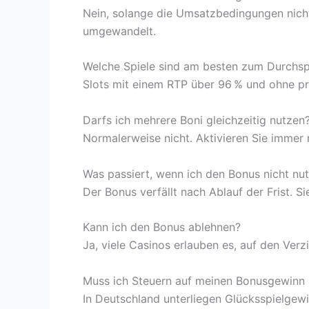
Nein, solange die Umsatzbedingungen nicht
umgewandelt.
Welche Spiele sind am besten zum Durchsp
Slots mit einem RTP über 96 % und ohne pro
Darfs ich mehrere Boni gleichzeitig nutzen
Normalerweise nicht. Aktivieren Sie immer 
Was passiert, wenn ich den Bonus nicht nu
Der Bonus verfällt nach Ablauf der Frist. 
Kann ich den Bonus ablehnen?
Ja, viele Casinos erlauben es, auf den Verz
Muss ich Steuern auf meinen Bonusgewinn 
In Deutschland unterliegen Glücksspielgewi