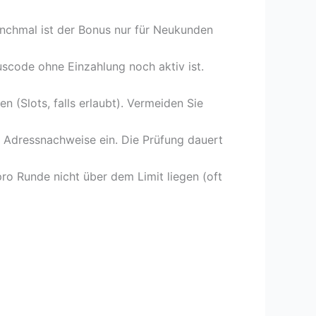
nchmal ist der Bonus nur für Neukunden
uscode ohne Einzahlung noch aktiv ist.
len (Slots, falls erlaubt). Vermeiden Sie
 Adressnachweise ein. Die Prüfung dauert
ro Runde nicht über dem Limit liegen (oft