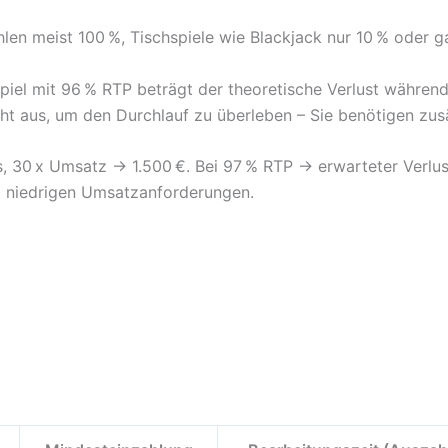
zählen meist 100 %, Tischspiele wie Blackjack nur 10 % oder 
iel mit 96 % RTP beträgt der theoretische Verlust während 
icht aus, um den Durchlauf zu überleben – Sie benötigen zu
, 30 x Umsatz → 1.500 €. Bei 97 % RTP → erwarteter Verlust 
d niedrigen Umsatzanforderungen.